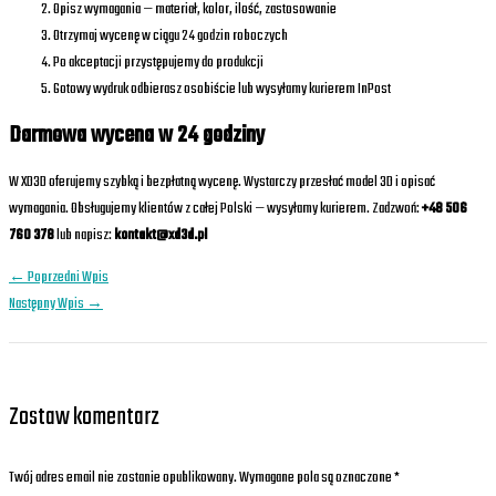
Opisz wymagania — materiał, kolor, ilość, zastosowanie
Otrzymaj wycenę w ciągu 24 godzin roboczych
Po akceptacji przystępujemy do produkcji
Gotowy wydruk odbierasz osobiście lub wysyłamy kurierem InPost
Darmowa wycena w 24 godziny
W XD3D oferujemy szybką i bezpłatną wycenę. Wystarczy przesłać model 3D i opisać
wymagania. Obsługujemy klientów z całej Polski — wysyłamy kurierem. Zadzwoń:
+48 506
760 378
lub napisz:
kontakt@xd3d.pl
←
Poprzedni Wpis
Następny Wpis
→
Zostaw komentarz
Twój adres email nie zostanie opublikowany.
Wymagane pola są oznaczone
*