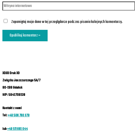
Zapamiętaj moje dane w tej przeglądarce podczas pisania kolejnych komentarzy.
XD3D Druk 3D
Związku Jaszczurczego 5A/7
80-288 Gdańsk
NIP: 5842708239
Kontakt z nami
Tel:
+48 506 760 378
lub
+48 511 692 044