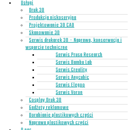
Usługi
Druk 3D
Produkcja niskoseryjna
Projektowanie 3D CAD
Skanowanie 3D
Serwis drukarek 3D – Naprawa, konserwacja i
wsparcie techniczne
Serwis Prusa Research
Serwis Bambu Lab
Serwis Creality
Serwis Anycubic
Serwis Elegoo
Serwis Voron
Cosplay Druk 3D
Gadżety reklamowe
Dorabianie plastikowych części
Naprawa plastikowych części