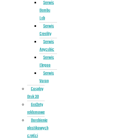
Serwis
Bambu
Lab
Serwis
Creality
Serwis
Anycubic
Serwis
Elegoo
Serwis
Voron
Cosplay
Druk 3D
Gadżety
reklamowe
Dorabianie
plastikowych
części