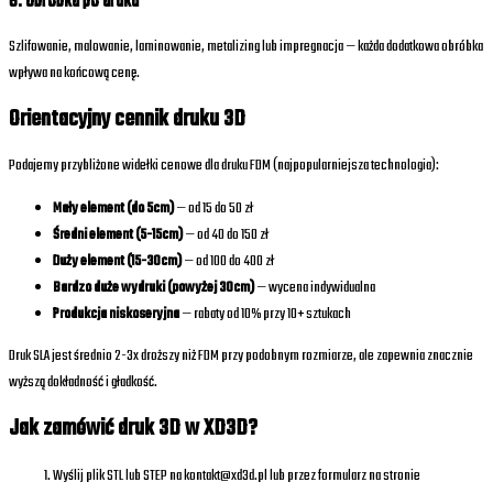
6. Obróbka po druku
Szlifowanie, malowanie, laminowanie, metalizing lub impregnacja — każda dodatkowa obróbka
wpływa na końcową cenę.
Orientacyjny cennik druku 3D
Podajemy przybliżone widełki cenowe dla druku FDM (najpopularniejsza technologia):
Mały element (do 5cm)
— od 15 do 50 zł
Średni element (5-15cm)
— od 40 do 150 zł
Duży element (15-30cm)
— od 100 do 400 zł
Bardzo duże wydruki (powyżej 30cm)
— wycena indywidualna
Produkcja niskoseryjna
— rabaty od 10% przy 10+ sztukach
Druk SLA jest średnio 2-3x droższy niż FDM przy podobnym rozmiarze, ale zapewnia znacznie
wyższą dokładność i gładkość.
Jak zamówić druk 3D w XD3D?
Wyślij plik STL lub STEP na kontakt@xd3d.pl lub przez formularz na stronie