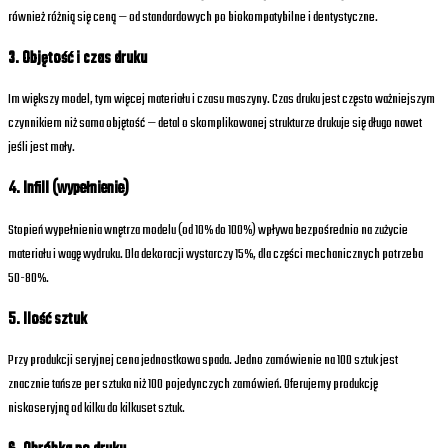
również różnią się ceną — od standardowych po biokompatybilne i dentystyczne.
3. Objętość i czas druku
Im większy model, tym więcej materiału i czasu maszyny. Czas druku jest często ważniejszym
czynnikiem niż sama objętość — detal o skomplikowanej strukturze drukuje się długo nawet
jeśli jest mały.
4. Infill (wypełnienie)
Stopień wypełnienia wnętrza modelu (od 10% do 100%) wpływa bezpośrednio na zużycie
materiału i wagę wydruku. Dla dekoracji wystarczy 15%, dla części mechanicznych potrzeba
50-80%.
5. Ilość sztuk
Przy produkcji seryjnej cena jednostkowa spada. Jedno zamówienie na 100 sztuk jest
znacznie tańsze per sztuka niż 100 pojedynczych zamówień. Oferujemy produkcję
niskoseryjną od kilku do kilkuset sztuk.