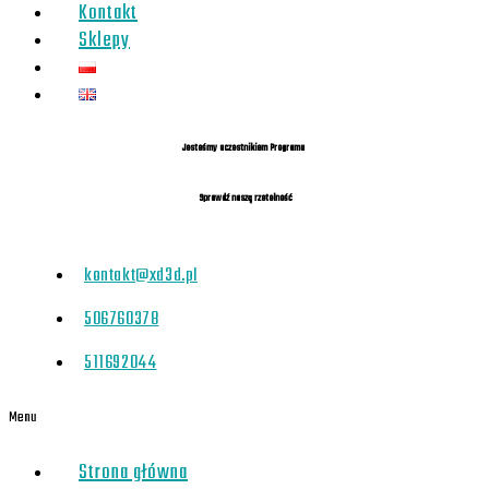
Kontakt
Sklepy
Jesteśmy uczestnikiem Programu
Sprawdź naszą rzetelność
kontakt@xd3d.pl
506760378
511692044
Menu
Strona główna