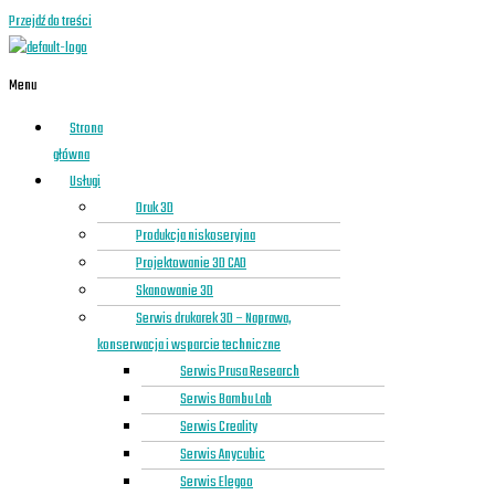
Przejdź do treści
Menu
Strona
główna
Usługi
Druk 3D
Produkcja niskoseryjna
Projektowanie 3D CAD
Skanowanie 3D
Serwis drukarek 3D – Naprawa,
konserwacja i wsparcie techniczne
Serwis Prusa Research
Serwis Bambu Lab
Serwis Creality
Serwis Anycubic
Serwis Elegoo