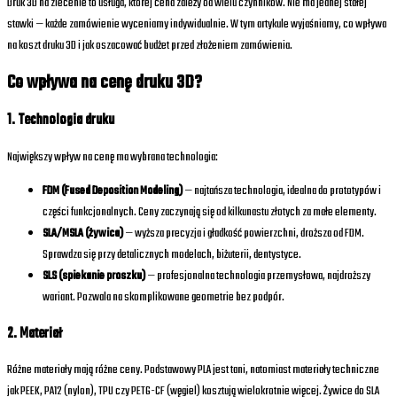
Druk 3D na zlecenie to usługa, której cena zależy od wielu czynników. Nie ma jednej stałej
stawki — każde zamówienie wyceniamy indywidualnie. W tym artykule wyjaśniamy, co wpływa
na koszt druku 3D i jak oszacować budżet przed złożeniem zamówienia.
Co wpływa na cenę druku 3D?
1. Technologia druku
Największy wpływ na cenę ma wybrana technologia:
FDM (Fused Deposition Modeling)
— najtańsza technologia, idealna do prototypów i
części funkcjonalnych. Ceny zaczynają się od kilkunastu złotych za małe elementy.
SLA/MSLA (żywica)
— wyższa precyzja i gładkość powierzchni, droższa od FDM.
Sprawdza się przy detalicznych modelach, biżuterii, dentystyce.
SLS (spiekanie proszku)
— profesjonalna technologia przemysłowa, najdroższy
wariant. Pozwala na skomplikowane geometrie bez podpór.
2. Materiał
Różne materiały mają różne ceny. Podstawowy PLA jest tani, natomiast materiały techniczne
jak PEEK, PA12 (nylon), TPU czy PETG-CF (węgiel) kosztują wielokrotnie więcej. Żywice do SLA