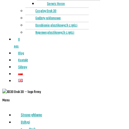
Serwis Voron
Cosplay Druk 3D
Gadżety reklamowe
Dorabianie plastikowych części
Naprawa plastikowych części
O
nas
Blog
Kontakt
Sklepy
Menu
Strona główna
Usługi