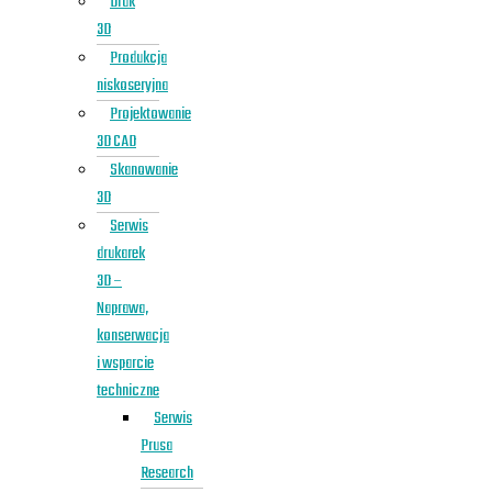
Druk
3D
Produkcja
niskoseryjna
Projektowanie
3D CAD
Skanowanie
3D
Serwis
drukarek
3D –
Naprawa,
konserwacja
i wsparcie
techniczne
Serwis
Prusa
Research