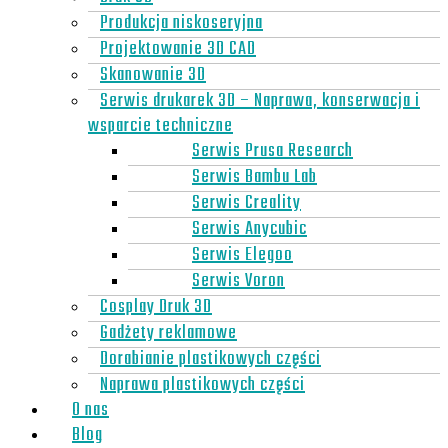
Produkcja niskoseryjna
Projektowanie 3D CAD
Skanowanie 3D
Serwis drukarek 3D – Naprawa, konserwacja i
wsparcie techniczne
Serwis Prusa Research
Serwis Bambu Lab
Serwis Creality
Serwis Anycubic
Serwis Elegoo
Serwis Voron
Cosplay Druk 3D
Gadżety reklamowe
Dorabianie plastikowych części
Naprawa plastikowych części
O nas
Blog