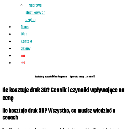
Naprawa
plastikowych
części
O nas
Blog
Kontakt
Sklepy
Jesteśmy uczestnikiem Programu
Sprawdź naszą rzetelność
Ile kosztuje druk 3D? Cennik i czynniki wpływające na
cenę
Ile kosztuje druk 3D? Wszystko, co musisz wiedzieć o
cenach