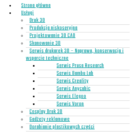
Strona główna
Usługi
Druk 3D
Produkcja niskoseryjna
Projektowanie 3D CAD
Skanowanie 3D
Serwis drukarek 3D – Naprawa, konserwacja i
wsparcie techniczne
Serwis Prusa Research
Serwis Bambu Lab
Serwis Creality
Serwis Anycubic
Serwis Elegoo
Serwis Voron
Cosplay Druk 3D
Gadżety reklamowe
Dorabianie plastikowych części