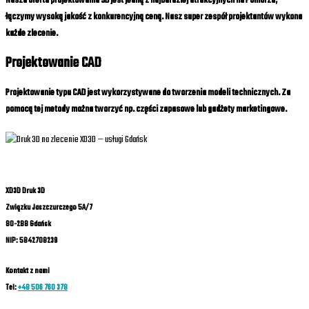
Nasza oferta projektowania 3D jest jedną z najbardziej atrakcyjnych na Pomorzu,
łączymy wysoką jakość z konkurencyjną ceną. Nasz super zespół projektantów wykona
każde zlecenie.
Projektowanie CAD
Projektowanie typu CAD jest wykorzystywane do tworzenia modeli technicznych. Za
pomocą tej metody można tworzyć np. części zapasowe lub gadżety marketingowe.
XD3D Druk 3D
Związku Jaszczurczego 5A/7
80-288 Gdańsk
NIP: 5842708239
Kontakt z nami
Tel:
+48 506 760 378