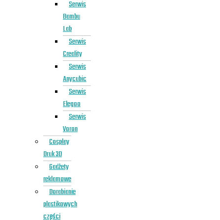
Serwis
Bambu
Lab
Serwis
Creality
Serwis
Anycubic
Serwis
Elegoo
Serwis
Voron
Cosplay
Druk 3D
Gadżety
reklamowe
Dorabianie
plastikowych
części