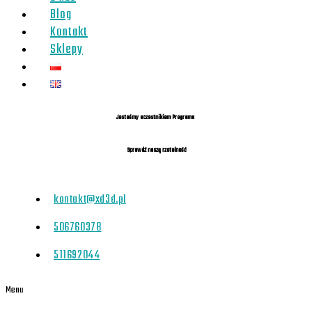
Blog
Kontakt
Sklepy
Jesteśmy uczestnikiem Programu
Sprawdź naszą rzetelność
kontakt@xd3d.pl
506760378
511692044
Menu