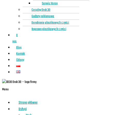
Serwis Voron
Cosplay Druk 3D
Gadżety reklamowe
Dorabianie plastikowych części
Naprawa plastikowych części
O
nas
Blog
Kontakt
Sklepy
Menu
Strona główna
Usługi