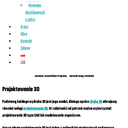
Naprawa
plastikowych
części
O nas
Blog
Kontakt
Sklepy
Jesteśmy uczestnikiem Programu
Sprawdź naszą rzetelność
Projektowanie 3D
Podstawą każdego wydruku 3D jest jego model, dlatego oprócz
druku 3D
oferujemy
również usługi
projektowania 3D
. W zależności od potrzeb można wykorzystać
projektowanie 3D typu CAD lub modelowanie organiczne.