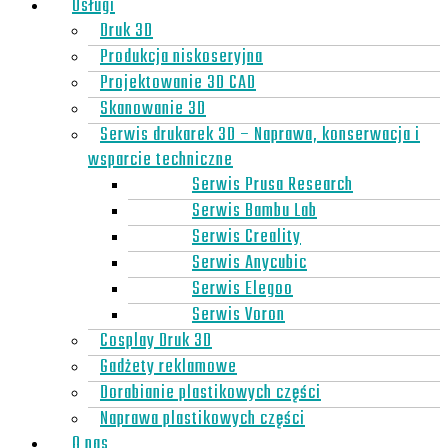
Usługi
Druk 3D
Produkcja niskoseryjna
Projektowanie 3D CAD
Skanowanie 3D
Serwis drukarek 3D – Naprawa, konserwacja i
wsparcie techniczne
Serwis Prusa Research
Serwis Bambu Lab
Serwis Creality
Serwis Anycubic
Serwis Elegoo
Serwis Voron
Cosplay Druk 3D
Gadżety reklamowe
Dorabianie plastikowych części
Naprawa plastikowych części
O nas