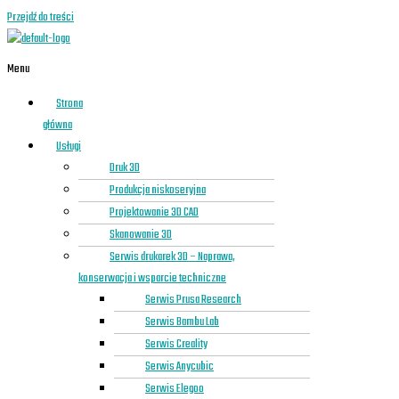
Przejdź do treści
Menu
Strona
główna
Usługi
Druk 3D
Produkcja niskoseryjna
Projektowanie 3D CAD
Skanowanie 3D
Serwis drukarek 3D – Naprawa,
konserwacja i wsparcie techniczne
Serwis Prusa Research
Serwis Bambu Lab
Serwis Creality
Serwis Anycubic
Serwis Elegoo