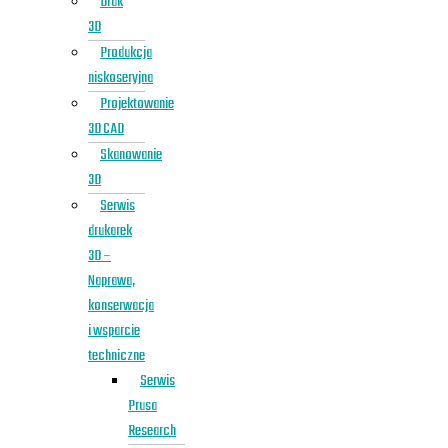
Druk
3D
Produkcja
niskoseryjna
Projektowanie
3D CAD
Skanowanie
3D
Serwis
drukarek
3D –
Naprawa,
konserwacja
i wsparcie
techniczne
Serwis
Prusa
Research