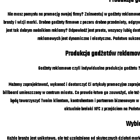
Nie masz pomysłu na promocję swojej firmy? Zainwestuj w gadżety reklamowe
branży i wizji marki. Drobne gadżety firmowe z pozoru drobne przedmioty, odgr
jest tak dobrym nośnikiem reklamy? Odpowiedź jest prosta, wszyscy lubią do
reklamowych jest dynamiczna i elastyczna. Państwa sukces 
Produkcja gadżetów reklamow
Gadżety reklamowe czyli indywidualna produkcja gadżetu ?
Możemy zaprojektować, wykonać i dostarczyć Ci artykuły promocyjne zaprojekt
billboard umieszczony w centrum miasta. Co prawda łatwo go zauważyć, ale też 
będą towarzyszyć Twoim klientom, kontrahentom i partnerom biznesowym w 
aktualnie breloki NFC z przejściem na Państ
Wybie
Każda branża jest unikatowa, ale też uzależniona od skutecznych działań mar