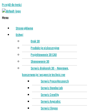
Przejdź do treści
Menu
Strona główna
Usługi
Druk 3D
Produkcja niskoseryjna
Projektowanie 3D CAD
Skanowanie 3D
Serwis drukarek 3D – Naprawa,
konserwacja i wsparcie techniczne
Serwis Prusa Research
Serwis Bambu Lab
Serwis Creality
Serwis Anycubic
Serwis Elegoo