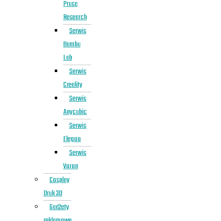
Prusa
Research
Serwis
Bambu
Lab
Serwis
Creality
Serwis
Anycubic
Serwis
Elegoo
Serwis
Voron
Cosplay
Druk 3D
Gadżety
reklamowe