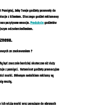
! Pamiętaj, żeby Twoje gadżety pasowały do
elacje z klientem. Dlaczego gadżet reklamowy
w nas pozytywne emocje.
Produkcja
gadżetów
ejszym odzwierciedleniem.
znesu.
rmowych ze znakowaniem ?
ą być znacznie bardziej skuteczne niż duży
atuje z pamięci. Natomiast gadżety promocyjne
ści marki. Głównym nośnikiem reklamy są
ię resztą.
w ich wizję marki oraz pasujące do obranych