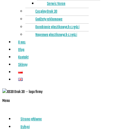
Serwis Voron
Cosplay Druk 3D
Gadżety reklamowe
Dorabianie plastikowych części
Naprawa plastikowych części
O nas
Blog
Kontakt
Sklepy
Menu
Strona główna
Usługi