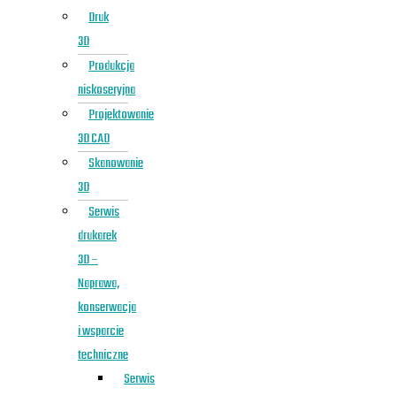
Druk
3D
Produkcja
niskoseryjna
Projektowanie
3D CAD
Skanowanie
3D
Serwis
drukarek
3D –
Naprawa,
konserwacja
i wsparcie
techniczne
Serwis