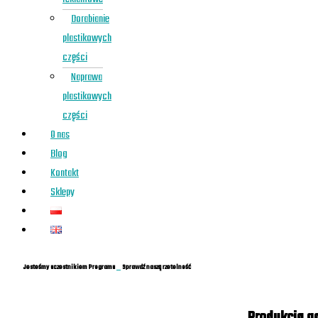
Dorabianie
plastikowych
części
Naprawa
plastikowych
części
O nas
Blog
Kontakt
Sklepy
Jesteśmy uczestnikiem Programu
Sprawdź naszą rzetelność
Produkcja g