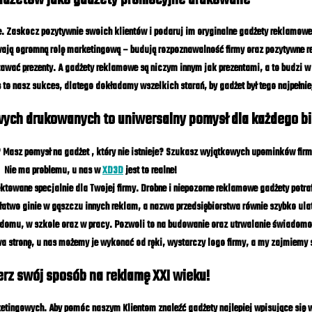
. Zaskocz pozytywnie swoich klientów i podaruj im oryginalne gadżety reklamowe
ywają ogromną rolę marketingową – budują rozpoznawalność firmy oraz pozytywne r
stawać
p
rezenty. A gadżety reklamowe są niczym innym jak prezentami, a to budzi 
to nasz sukces, dlatego dokładamy wszelkich starań, by gadżet był tego najpełni
ych drukowanych to uniwersalny pomysł dla każdego bi
 Masz pomysł na gadżet , który nie istnieje? Szukasz wyjątkowych upominków fi
Nie ma problemu, u nas w
XD3D
jest to realne!
owane specjalnie dla Twojej firmy. Drobne i niepozorne reklamowe gadżety potrafi
łatwo ginie w gąszczu innych reklam, a nazwa przedsiębiorstwa równie szybko ul
domu, w szkole oraz w pracy. Pozwoli to na budowanie oraz utrwalanie świadomo
wa stronę, u nas możemy je wykonać od ręki, wystarczy logo firmy, a my zajmiemy s
rz swój sposób na reklamę XXI wieku!
ketingowych. Aby pomóc naszym Klientom znaleźć gadżety najlepiej wpisujące się 