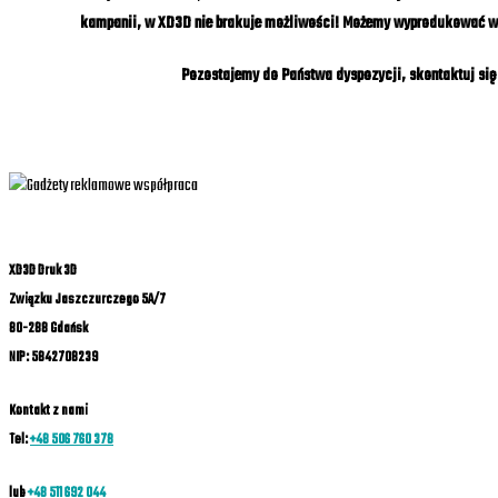
kampanii, w XD3D nie brakuje możliwości! Możemy wyprodukować wszy
Pozostajemy do Państwa dyspozycji, skontaktuj się 
XD3D Druk 3D
Związku Jaszczurczego 5A/7
80-288 Gdańsk
NIP: 5842708239
Kontakt z nami
Tel:
+48 506 760 378
lub
+48 511 692 044