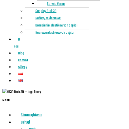
Serwis Voron
Cosplay Druk 3D
Gadżety reklamowe
Dorabianie plastikowych części
Naprawa plastikowych części
O
nas
Blog
Kontakt
Sklepy
Menu
Strona główna
Usługi