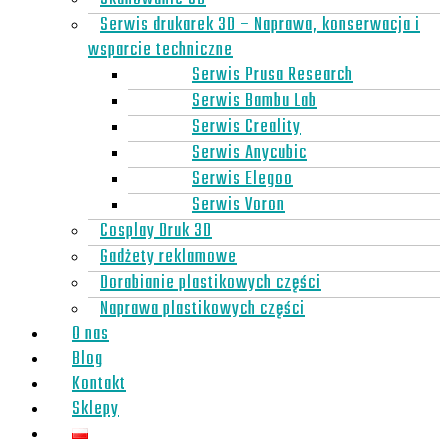
Serwis drukarek 3D – Naprawa, konserwacja i
wsparcie techniczne
Serwis Prusa Research
Serwis Bambu Lab
Serwis Creality
Serwis Anycubic
Serwis Elegoo
Serwis Voron
Cosplay Druk 3D
Gadżety reklamowe
Dorabianie plastikowych części
Naprawa plastikowych części
O nas
Blog
Kontakt
Sklepy