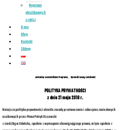
Naprawa
plastikowych
części
O nas
Blog
Kontakt
Sklepy
Jesteśmy uczestnikiem Programu
Sprawdź naszą rzetelność
POLITYKA PRYWATNOŚCI
z dnia 21 maja 2018 r.
Niniejsza polityka prywatności określa zasady przetwarzania i zabezpieczania danych
osobowych przez Mana Patryk Ossowski
z siedzibą w Gdańsku, zgodnie z wymogami obowiązującego prawa, w tym zgodnie z