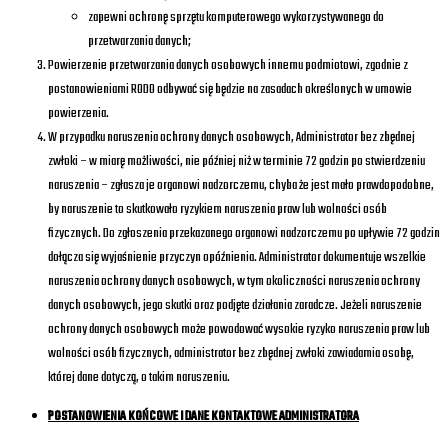
zapewni ochronę sprzętu komputerowego wykorzystywanego do
przetwarzania danych;
Powierzenie przetwarzania danych osobowych innemu podmiotowi, zgodnie z
postanowieniami RODO odbywać się będzie na zasadach określonych w umowie
powierzenia.
W przypadku naruszenia ochrony danych osobowych, Administrator bez zbędnej
zwłoki – w miarę możliwości, nie później niż w terminie 72 godzin po stwierdzeniu
naruszenia – zgłasza je organowi nadzorczemu, chyba że jest mało prawdopodobne,
by naruszenie to skutkowało ryzykiem naruszenia praw lub wolności osób
fizycznych. Do zgłoszenia przekazanego organowi nadzorczemu po upływie 72 godzin
dołącza się wyjaśnienie przyczyn opóźnienia. Administrator dokumentuje wszelkie
naruszenia ochrony danych osobowych, w tym okoliczności naruszenia ochrony
danych osobowych, jego skutki oraz podjęte działania zaradcze. Jeżeli naruszenie
ochrony danych osobowych może powodować wysokie ryzyko naruszenia praw lub
wolności osób fizycznych, administrator bez zbędnej zwłoki zawiadamia osobę,
której dane dotyczą, o takim naruszeniu.
POSTANOWIENIA KOŃCOWE I DANE KONTAKTOWE ADMINISTRATORA