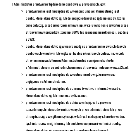
Administrator przetwarzał będzie dane osobowe w przypadkach, gdy:
przetwarzanie jest niezbędne do wykonania umowy, której stroną jest
osoba, której dane dotyczą, lub do podjęcia działań na żądanie osoby, której
dane dotyczą, przed zawarciem umowy, np. w celu wykonania zawartej przez
strony umowy sprzedaży, zgodnie z OWS lub rozpoznania reklamacji, zgodnie
z OWS;
osoba, której dane dotyczą wyraziła zgodę na przetwarzanie swoich danych
osobowych w jednym lub większej liczbie określonych celów, np. w celu
otrzymania newslettera od Administratora lub nawiązania kontaktu
z Administratorem za pośrednictwem jego strony internetowej www.xd3d.pl;
przetwarzanie jest niezbędne do wypełnienia obowiązku prawnego
ciążącego na Administratorze;
przetwarzanie jest niezbędne do ochrony żywotnych interesów osoby,
której dane dotyczą, lub innej osoby fizycznej;
przetwarzanie jest niezbędne do celów wynikających z prawnie
uzasadnionych interesów realizowanych przez administratora lub przez
stronę trzecią, z wyjątkiem sytuacji, w których nadrzędny charakter wobec
tych interesów mają interesy lub podstawowe prawa i wolności osoby,
której dane dotyczą, wymagające ochrony danych osobowych.