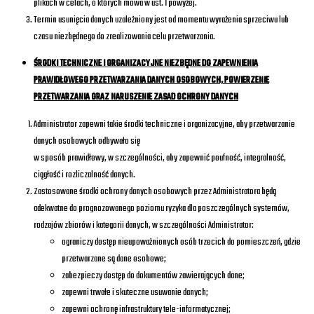
plikach w celach, o których mowa w ust. 1 powyżej.
Termin usunięcia danych uzależniony jest od momentu wyrażenia sprzeciwu lub
czasu niezbędnego do zrealizowania celu przetwarzania.
ŚRODKI TECHNICZNE I ORGANIZACYJNE NIEZBĘDNE DO ZAPEWNIENIA
PRAWIDŁOWEGO PRZETWARZANIA DANYCH OSOBOWYCH, POWIERZENIE
PRZETWARZANIA ORAZ NARUSZENIE ZASAD OCHRONY DANYCH
Administrator zapewni takie środki techniczne i organizacyjne, aby przetwarzanie
danych osobowych odbywało się
w sposób prawidłowy, w szczególności, aby zapewnić poufność, integralność,
ciągłość i rozliczalność danych.
Zastosowane środki ochrony danych osobowych przez Administratora będą
adekwatne do prognozowanego poziomu ryzyka dla poszczególnych systemów,
rodzajów zbiorów i kategorii danych, w szczególności Administrator:
ograniczy dostęp nieupoważnionych osób trzecich do pomieszczeń, gdzie
przetwarzane są dane osobowe;
zabezpieczy dostęp do dokumentów zawierających dane;
zapewni trwałe i skuteczne usuwanie danych;
zapewni ochronę infrastruktury tele-informatycznej;