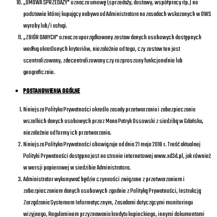
„UMOWA SPRZEDAŻY” oznacza umowę (sprzedaży, dostawy, współpracy itp.) na
podstawie której kupujący nabywa od Administratora na zasadach wskazanych w OWS
wyroby lub/i usługi.
„ZBIÓR DANYCH” oznacza uporządkowany zestaw danych osobowych dostępnych
według określonych kryteriów, niezależnie od tego, czy zestaw ten jest
scentralizowany, zdecentralizowany czy rozproszony funkcjonalnie lub
geograficznie.
POSTANOWIENIA OGÓLNE
Niniejsza Polityka Prywatności określa zasady przetwarzania i zabezpieczania
wszelkich danych osobowych przez Mana Patryk Ossowski z siedzibą w Gdańsku,
niezależnie od formy ich przetwarzania.
Niniejsza Polityka Prywatności obowiązuje od dnia 21 maja 2018 r. Treść aktualnej
Polityki Prywatności dostępna jest na stronie internetowej www.xd3d.pl, jak również
w wersji papierowej w siedzibie Administratora.
Administrator wykonywać będzie czynności związane z przetwarzaniem i
zabezpieczaniem danych osobowych zgodnie z Polityką Prywatności, Instrukcją
Zarządzania Systemem Informatycznym, Zasadami dotyczącymi monitoringu
wizyjnego, Regulaminem przyznawania kredytu kupieckiego, innymi dokumentami