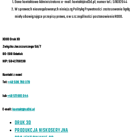
Dane kontaktowe Administratora: e-mail: kontakt@xd3d.pl; numer tel.: 511692044
W sprawach nieuregulowanych niniejszą Polityką Prywatności zastosowanie będą
miały obowiązujące przepisy prawa, a w szczególności postanowienia RODO.
XD3D Druk 3D
Związku Jaszczurczego 5A/7
80-288 Gdańsk
NIP: 5842708239
Kontakt z nami
Tel:
+48 506 760 378
lub
+48 511 692 044
E-mail:
kontakt@xd3d.pl
DRUK 3D
PRODUKCJA NISKOSERYJNA