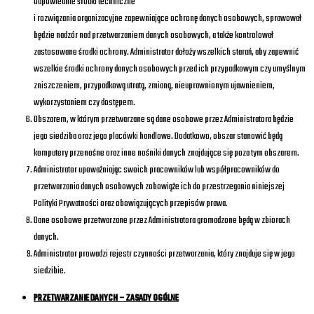
odpowiednie środki techniczne
i rozwiązania organizacyjne zapewniające ochronę danych osobowych, sprawował
będzie nadzór nad przetwarzaniem danych osobowych, a także kontrolował
zastosowane środki ochrony. Administrator dołoży wszelkich starań, aby zapewnić
wszelkie środki ochrony danych osobowych przed ich przypadkowym czy umyślnym
zniszczeniem, przypadkową utratą, zmianą, nieuprawnionym ujawnieniem,
wykorzystaniem czy dostępem.
Obszarem, w którym przetwarzane są dane osobowe przez Administratora będzie
jego siedziba oraz jego placówki handlowe. Dodatkowo, obszar stanowić będą
komputery przenośne oraz inne nośniki danych znajdujące się poza tym obszarem.
Administrator upoważniając swoich pracowników lub współpracowników do
przetwarzania danych osobowych zobowiąże ich do przestrzegania niniejszej
Polityki Prywatności oraz obowiązujących przepisów prawa.
Dane osobowe przetwarzane przez Administratora gromadzone będą w zbiorach
danych.
Administrator prowadzi rejestr czynności przetwarzania, który znajduje się w jego
siedzibie.
PRZETWARZANIE DANYCH – ZASADY OGÓLNE