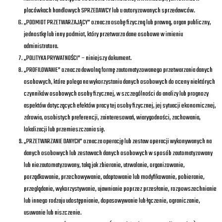
placówkach handlowych SPRZEDAWCY lub u autoryzowanych sprzedawców.
„PODMIOT PRZETWARZAJĄCY” oznacza osobę fizyczną lub prawną, organ publiczny,
jednostkę lub inny podmiot, który przetwarza dane osobowe w imieniu
administratora.
„POLITYKA PRYWATNOŚCI” – niniejszy dokument.
„PROFILOWANIE” oznacza dowolną formę zautomatyzowanego przetwarzania danych
osobowych, które polega na wykorzystaniu danych osobowych do oceny niektórych
czynników osobowych osoby fizycznej, w szczególności do analizy lub prognozy
aspektów dotyczących efektów pracy tej osoby fizycznej, jej sytuacji ekonomicznej,
zdrowia, osobistych preferencji, zainteresowań, wiarygodności, zachowania,
lokalizacji lub przemieszczania się.
„PRZETWARZANIE DANYCH” oznacza operację lub zestaw operacji wykonywanych na
danych osobowych lub zestawach danych osobowych w sposób zautomatyzowany
lub niezautomatyzowany, taką jak zbieranie, utrwalanie, organizowanie,
porządkowanie, przechowywanie, adaptowanie lub modyfikowanie, pobieranie,
przeglądanie, wykorzystywanie, ujawnianie poprzez przesłanie, rozpowszechnianie
lub innego rodzaju udostępnianie, dopasowywanie lub łączenie, ograniczanie,
usuwanie lub niszczenie.