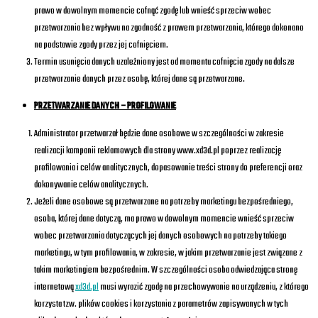
prawo w dowolnym momencie cofnąć zgodę lub wnieść sprzeciw wobec
przetwarzania bez wpływu na zgodność z prawem przetwarzania, którego dokonano
na podstawie zgody przez jej cofnięciem.
Termin usunięcia danych uzależniony jest od momentu cofnięcia zgody na dalsze
przetwarzanie danych przez osobę, której dane są przetwarzane.
PRZETWARZANIE DANYCH – PROFILOWANIE
Administrator przetwarzał będzie dane osobowe w szczególności w zakresie
realizacji kampanii reklamowych dla strony www.xd3d.pl poprzez realizację
profilowania i celów analitycznych, dopasowanie treści strony do preferencji oraz
dokonywanie celów analitycznych.
Jeżeli dane osobowe są przetwarzane na potrzeby marketingu bezpośredniego,
osoba, której dane dotyczą, ma prawo w dowolnym momencie wnieść sprzeciw
wobec przetwarzania dotyczących jej danych osobowych na potrzeby takiego
marketingu, w tym profilowania, w zakresie, w jakim przetwarzanie jest związane z
takim marketingiem bezpośrednim. W szczególności osoba odwiedzająca stronę
internetową
xd3d.pl
musi wyrazić zgodę na przechowywanie na urządzeniu, z którego
korzysta tzw. plików cookies i korzystania z parametrów zapisywanych w tych