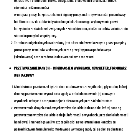
określonych przepisami prawa, zarządzania, planowania i organizacji pracy,
równości i różnorodności
w miejscu pracy, bezpieczeństwa i higieny pracy, ochrony własności pracodawcy
lub klienta oraz do celów indywidualnego lub zbiorowego wykonywania praw i
korzystania ze świadczeń związanych z zatrudnieniem, a także do celów zakończenia
stosunku pracy lub współpracy.
Termin usunięcia danych uzależniony jest od terminów wskazanych przez przepisy
prawa pracy, terminów wskazanych przez przepisy prawa podatkowego
(skarbowego) oraz przedawnienia ewentualnych roszczeń.
PRZETWARZANIE DANYCH – INFORMACJE O WYROBACH, NEWSLETTER, FORMULARZ
KONTAKTOWY
Administrator przetwarzał będzie dane osobowe w szczególności, gdy osoba, której
dane są przetwarzane wyrazi na to zgodę w celu informowania jej o nowych
wyrobach, usługach oraz promocjach oferowanych przez Administratora.
Przetwarzanie danych osobowych w zakresie udzielenia osobie, której dane są
przetwarzane w zakresie udzielenia jej informacji o wyrobach, przesłania informacji
handlowej i marketingowej (w szczególności newslettera) oraz kontaktu za
pośrednictwem formularza kontaktowego wymagają zgody tej osoby. Osoba ta ma