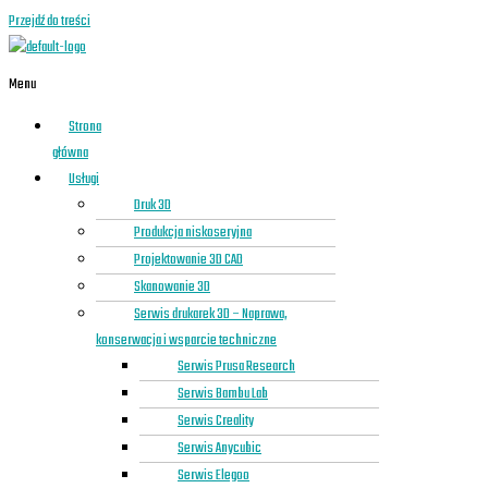
Przejdź do treści
Menu
Strona
główna
Usługi
Druk 3D
Produkcja niskoseryjna
Projektowanie 3D CAD
Skanowanie 3D
Serwis drukarek 3D – Naprawa,
konserwacja i wsparcie techniczne
Serwis Prusa Research
Serwis Bambu Lab
Serwis Creality
Serwis Anycubic
Serwis Elegoo