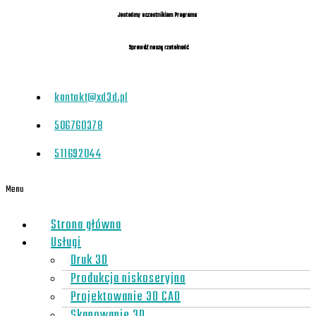
Jesteśmy uczestnikiem Programu
Sprawdź naszą rzetelność
kontakt@xd3d.pl
506760378
511692044
Menu
Strona główna
Usługi
Druk 3D
Produkcja niskoseryjna
Projektowanie 3D CAD
Skanowanie 3D