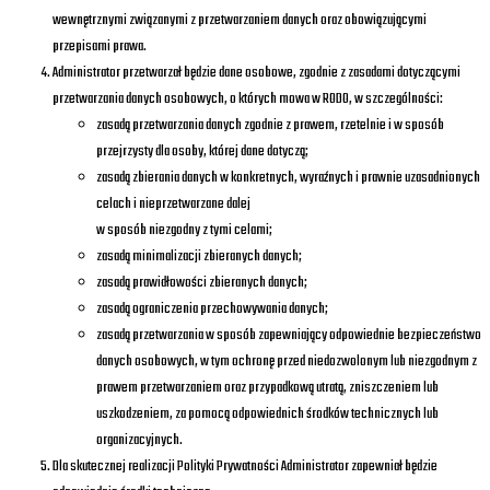
wewnętrznymi związanymi z przetwarzaniem danych oraz obowiązującymi
przepisami prawa.
Administrator przetwarzał będzie dane osobowe, zgodnie z zasadami dotyczącymi
przetwarzania danych osobowych, o których mowa w RODO, w szczególności:
zasadą przetwarzania danych zgodnie z prawem, rzetelnie i w sposób
przejrzysty dla osoby, której dane dotyczą;
zasadą zbierania danych w konkretnych, wyraźnych i prawnie uzasadnionych
celach i nieprzetwarzane dalej
w sposób niezgodny z tymi celami;
zasadą minimalizacji zbieranych danych;
zasadą prawidłowości zbieranych danych;
zasadą ograniczenia przechowywania danych;
zasadą przetwarzania w sposób zapewniający odpowiednie bezpieczeństwo
danych osobowych, w tym ochronę przed niedozwolonym lub niezgodnym z
prawem przetwarzaniem oraz przypadkową utratą, zniszczeniem lub
uszkodzeniem, za pomocą odpowiednich środków technicznych lub
organizacyjnych.
Dla skutecznej realizacji Polityki Prywatności Administrator zapewniał będzie