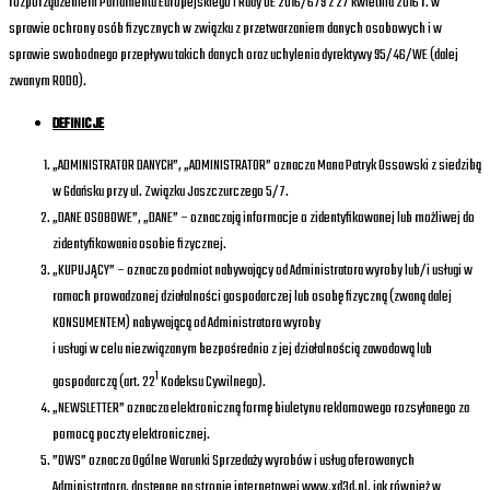
rozporządzeniem Parlamentu Europejskiego i Rady UE 2016/679 z 27 kwietnia 2016 r. w
sprawie ochrony osób fizycznych w związku z przetwarzaniem danych osobowych i w
sprawie swobodnego przepływu takich danych oraz uchylenia dyrektywy 95/46/WE (dalej
zwanym RODO).
DEFINICJE
„ADMINISTRATOR DANYCH”, „ADMINISTRATOR” oznacza Mana Patryk Ossowski z siedzibą
w Gdańsku przy ul. Związku Jaszczurczego 5/7.
„DANE OSOBOWE”, „DANE” – oznaczają informacje o zidentyfikowanej lub możliwej do
zidentyfikowania osobie fizycznej.
„KUPUJĄCY” – oznacza podmiot nabywający od Administratora wyroby lub/i usługi w
ramach prowadzonej działalności gospodarczej lub osobę fizyczną (zwaną dalej
KONSUMENTEM) nabywającą od Administratora wyroby
i usługi w celu niezwiązanym bezpośrednio z jej działalnością zawodową lub
1
gospodarczą (art. 22
Kodeksu Cywilnego).
„NEWSLETTER” oznacza elektroniczną formę biuletynu reklamowego rozsyłanego za
pomocą poczty elektronicznej.
”OWS” oznacza Ogólne Warunki Sprzedaży wyrobów i usług oferowanych
Administratora, dostępne na stronie internetowej www.xd3d.pl, jak również w