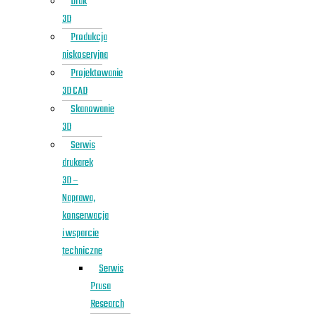
Druk
3D
Produkcja
niskoseryjna
Projektowanie
3D CAD
Skanowanie
3D
Serwis
drukarek
3D –
Naprawa,
konserwacja
i wsparcie
techniczne
Serwis
Prusa
Research