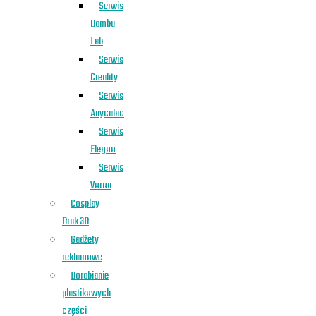
Serwis
Bambu
Lab
Serwis
Creality
Serwis
Anycubic
Serwis
Elegoo
Serwis
Voron
Cosplay
Druk 3D
Gadżety
reklamowe
Dorabianie
plastikowych
części