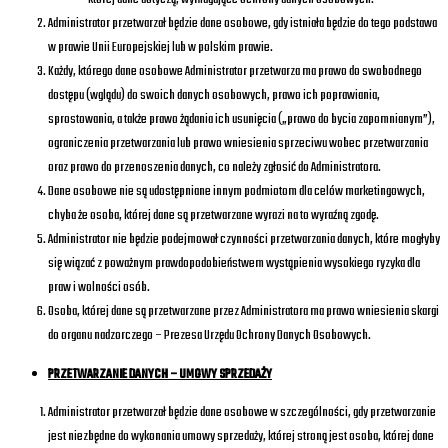
Administrator przetwarzał będzie dane osobowe, gdy istniała będzie do tego podstawa
w prawie Unii Europejskiej lub w polskim prawie.
Każdy, którego dane osobowe Administrator przetwarza ma prawo do swobodnego
dostępu (wglądu) do swoich danych osobowych, prawo ich poprawiania,
sprostowania, a także prawo żądania ich usunięcia („prawo do bycia zapomnianym”),
ograniczenia przetwarzania lub prawo wniesienia sprzeciwu wobec przetwarzania
oraz prawo do przenoszenia danych, co należy zgłosić do Administratora.
Dane osobowe nie są udostępniane innym podmiotom dla celów marketingowych,
chyba że osoba, której dane są przetwarzane wyrazi na to wyraźną zgodę.
Administrator nie będzie podejmował czynności przetwarzania danych, które mogłyby
się wiązać z poważnym prawdopodobieństwem wystąpienia wysokiego ryzyka dla
praw i wolności osób.
Osoba, której dane są przetwarzane przez Administratora ma prawo wniesienia skargi
do organu nadzorczego – Prezesa Urzędu Ochrony Danych Osobowych.
PRZETWARZANIE DANYCH – UMOWY SPRZEDAŻY
Administrator przetwarzał będzie dane osobowe w szczególności, gdy przetwarzanie
jest niezbędne do wykonania umowy sprzedaży, której stroną jest osoba, której dane