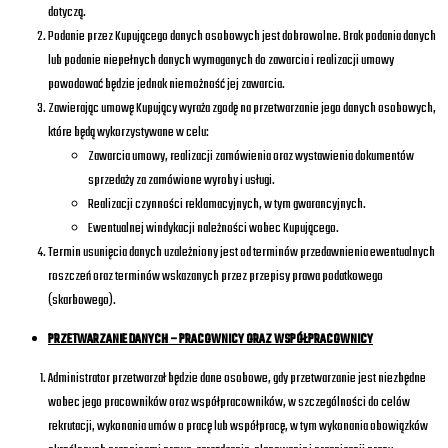
dotyczą.
Podanie przez Kupującego danych osobowych jest dobrowolne. Brak podania danych
lub podanie niepełnych danych wymaganych do zawarcia i realizacji umowy
powodować będzie jednak niemożność jej zawarcia.
Zawierając umowę Kupujący wyraża zgodę na przetwarzanie jego danych osobowych,
które będą wykorzystywane w celu:
Zawarcia umowy, realizacji zamówienia oraz wystawienia dokumentów
sprzedaży za zamówione wyroby i usługi.
Realizacji czynności reklamacyjnych, w tym gwarancyjnych.
Ewentualnej windykacji należności wobec Kupującego.
Termin usunięcia danych uzależniony jest od terminów przedawnienia ewentualnych
roszczeń oraz terminów wskazanych przez przepisy prawa podatkowego
(skarbowego).
PRZETWARZANIE DANYCH – PRACOWNICY ORAZ WSPÓŁPRACOWNICY
Administrator przetwarzał będzie dane osobowe, gdy przetwarzanie jest niezbędne
wobec jego pracowników oraz współpracowników, w szczególności do celów
rekrutacji, wykonania umów o pracę lub współpracę, w tym wykonania obowiązków