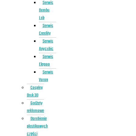
Serwis
Bambu
Lab
Serwis
Creality
Serwis
Anycubic
Serwis
Elegoo
Serwis
Voron
Cosplay
Druk 3D
Gadżety
reklamowe
Dorabianie
plastikowych
części