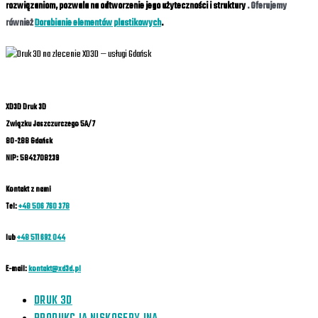
rozwiązaniom, pozwala na odtworzenie jego użyteczności i struktury
. Oferujemy
również
Dorabianie elementów plastikowych
.
XD3D Druk 3D
Związku Jaszczurczego 5A/7
80-288 Gdańsk
NIP: 5842708239
Kontakt z nami
Tel:
+48 506 760 378
lub
+48 511 692 044
E-mail:
kontakt@xd3d.pl
DRUK 3D