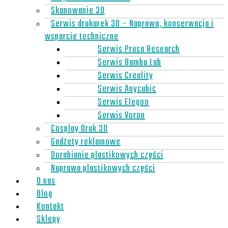
Skanowanie 3D
Serwis drukarek 3D – Naprawa, konserwacja i
wsparcie techniczne
Serwis Prusa Research
Serwis Bambu Lab
Serwis Creality
Serwis Anycubic
Serwis Elegoo
Serwis Voron
Cosplay Druk 3D
Gadżety reklamowe
Dorabianie plastikowych części
Naprawa plastikowych części
O nas
Blog
Kontakt
Sklepy