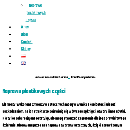
Naprawa
plastikowych
części
O nas
Blog
Kontakt
Sklepy
Jesteśmy uczestnikiem Programu
Sprawdź naszą rzetelność
Naprawa plastikowych części
Elementy wykonane z tworzyw sztucznych mogą w wyniku eksploatacji ulegać
uszkodzeniom, na ich strukturze pojawiają się wówczas pęknięci, otwory i inne ubytki.
Nie tylko zaburzają one estetykę, ale mogą stwarzać zagrożenie dla jego prawidłowego
działania. Oferowana przez nas
naprawa tworzyw sztucznych
, dzięki sprawdzonym