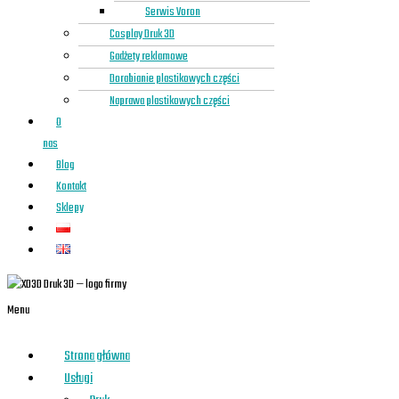
Serwis Voron
Cosplay Druk 3D
Gadżety reklamowe
Dorabianie plastikowych części
Naprawa plastikowych części
O
nas
Blog
Kontakt
Sklepy
Menu
Strona główna
Usługi