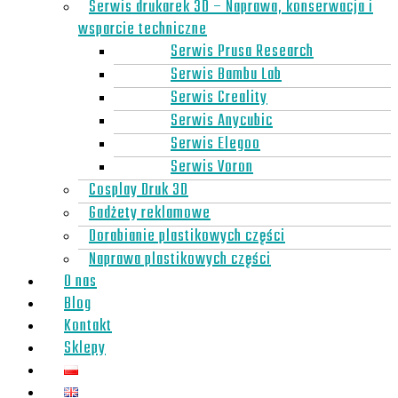
Serwis drukarek 3D – Naprawa, konserwacja i
wsparcie techniczne
Serwis Prusa Research
Serwis Bambu Lab
Serwis Creality
Serwis Anycubic
Serwis Elegoo
Serwis Voron
Cosplay Druk 3D
Gadżety reklamowe
Dorabianie plastikowych części
Naprawa plastikowych części
O nas
Blog
Kontakt
Sklepy