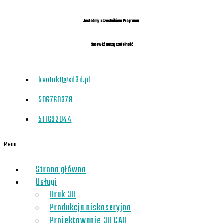
Jesteśmy uczestnikiem Programu
Sprawdź naszą rzetelność
kontakt@xd3d.pl
506760378
511692044
Menu
Strona główna
Usługi
Druk 3D
Produkcja niskoseryjna
Projektowanie 3D CAD