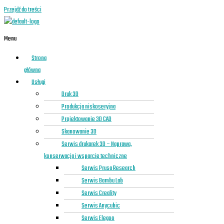
Przejdź do treści
Menu
Strona
główna
Usługi
Druk 3D
Produkcja niskoseryjna
Projektowanie 3D CAD
Skanowanie 3D
Serwis drukarek 3D – Naprawa,
konserwacja i wsparcie techniczne
Serwis Prusa Research
Serwis Bambu Lab
Serwis Creality
Serwis Anycubic
Serwis Elegoo