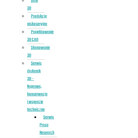
Druk
3D
Produkcja
niskoseryjna
Projektowanie
3D CAD
Skanowanie
3D
Serwis
drukarek
3D –
Naprawa,
konserwacja
i wsparcie
techniczne
Serwis
Prusa
Research