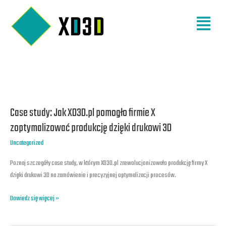
Przejdź
Menu
do
treści
Case
study:
Case study: Jak XD3D.pl pomogło firmie X
Jak
XD3D.pl
zoptymalizować produkcję dzięki drukowi 3D
pomogło
Uncategorized
firmie
X
Poznaj szczegóły case study, w którym XD3D.pl zrewolucjonizowało produkcję firmy X
zoptymalizować
dzięki drukowi 3D na zamówienie i precyzyjnej optymalizacji procesów.
produkcję
dzięki
Dowiedz się więcej »
drukowi
3D