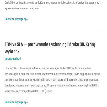
zabawek
Druk 3D w edukacji zmienia podejście do zabawek edukacyjnych, oferując innowacyjne i
edukacyjnych
spersonalizowane rozwiązania.
Dowiedz się więcej »
FDM vs SLA — porównanie technologii druku 3D. Którą
FDM
vs
wybrać?
SLA
Uncategorized
—
porównanie
FDM vs SLA — dwie najpopularniejsze technologie druku 3D Druk 3D to nie jedna
technologii
technologia, a cała rodzina metod wytwarzania przyrostowego. Dwie najpopularniejsze
druku
to FDM (Fused Deposition Modeling) i SLA/MSLA (Stereolithography). Różnią się zasadą
3D.
działania, materiałami, jakością i ceną. W tym artykule wyjaśniamy, kiedy wybrać FDM, a
Którą
kiedy SLA. Na czym polega FDM? FDM (Fused
wybrać?
Dowiedz się więcej »