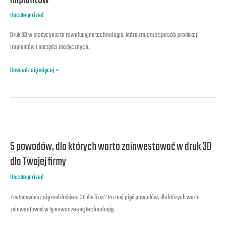
implantów
od
Uncategorized
prototypowania
po
Druk 3D w medycynie to rewolucyjna technologia, która zmienia sposób produkcji
produkcję
implantów i narzędzi medycznych.
indywidualnych
implantów
Dowiedz się więcej »
5
powodów,
5 powodów, dla których warto zainwestować w druk 3D
dla
których
dla Twojej firmy
warto
Uncategorized
zainwestować
w
Zastanawiasz się nad drukiem 3D dla firm? Poznaj pięć powodów, dla których warto
druk
zainwestować w tę nowoczesną technologię.
3D