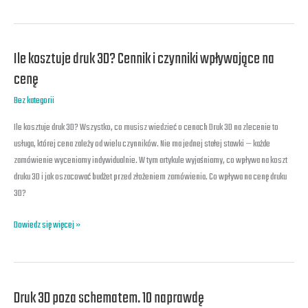
Ile kosztuje druk 3D? Cennik i czynniki wpływające na
Ile
kosztuje
cenę
druk
Bez kategorii
3D?
Cennik
Ile kosztuje druk 3D? Wszystko, co musisz wiedzieć o cenach Druk 3D na zlecenie to
i
usługa, której cena zależy od wielu czynników. Nie ma jednej stałej stawki — każde
czynniki
zamówienie wyceniamy indywidualnie. W tym artykule wyjaśniamy, co wpływa na koszt
wpływające
druku 3D i jak oszacować budżet przed złożeniem zamówienia. Co wpływa na cenę druku
na
3D?
cenę
Dowiedz się więcej »
Druk 3D poza schematem. 10 naprawdę
Druk