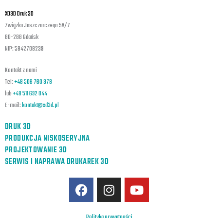
XD3D Druk 3D
Związku Jaszczurczego 5A/7
80-288 Gdańsk
NIP: 5842708239
Kontakt z nami
Tel:
+48 506 760 378
lub
+48 511 692 044
E-mail:
kontakt@xd3d.pl
DRUK 3D
PRODUKCJA NISKOSERYJNA
PROJEKTOWANIE 3D
SERWIS I NAPRAWA DRUKAREK 3D
F
I
Y
a
n
o
c
s
u
Polityka prywatności