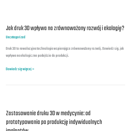
Jak
druk
Jak druk 3D wpływa na zrównoważony rozwój i ekologię?
3D
wpływa
Uncategorized
na
zrównoważony
Druk 3D to rewolucyjna technologia wspierająca zrównoważony rozwój. Dowiedz się, jak
rozwój
wpływa na ekologiczne podejście do produkcji.
i
Dowiedz się więcej »
ekologię?
Zastosowanie
druku
Zastosowanie druku 3D w medycynie: od
3D
w
prototypowania po produkcję indywidualnych
medycynie: