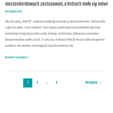
3D
niestandardowych zastosowań, o których mało się mówi
poza
Uncategorized
schematem.
10
Gdy słyszymy „druk 3D”, w głowie pojawiają się protezy, domy drukowane z betonu albo
naprawdę
części do rakiet. To już standard. Tymczasem prawdziwie niestandardowe użycia tej
niestandardowych
technologii dzieją się na styku sztuki, biologii, archeologii, hakowania systemów i
zastosowań,
eksperymentów społecznych. To obszary, w których druk 3D nie jest tylko narzędziem
o
produkcji, ale medium zmieniającym sposób myślenia. Oto
których
mało
Dowiedz się więcej »
się
mówi
1
2
…
5
Następny
→