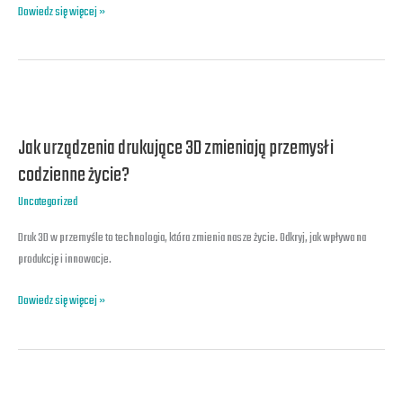
dla
Dowiedz się więcej »
Twojej
firmy
Jak
urządzenia
Jak urządzenia drukujące 3D zmieniają przemysł i
drukujące
3D
codzienne życie?
zmieniają
Uncategorized
przemysł
i
Druk 3D w przemyśle to technologia, która zmienia nasze życie. Odkryj, jak wpływa na
codzienne
produkcję i innowacje.
życie?
Dowiedz się więcej »
Jakie