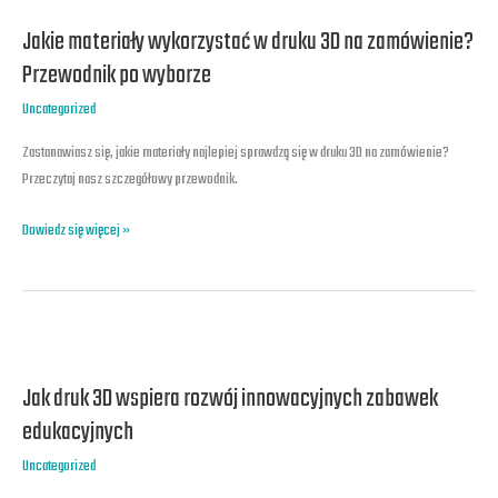
materiały
Jakie materiały wykorzystać w druku 3D na zamówienie?
wykorzystać
w
Przewodnik po wyborze
druku
Uncategorized
3D
na
Zastanawiasz się, jakie materiały najlepiej sprawdzą się w druku 3D na zamówienie?
zamówienie?
Przeczytaj nasz szczegółowy przewodnik.
Przewodnik
po
Dowiedz się więcej »
wyborze
Jak
druk
Jak druk 3D wspiera rozwój innowacyjnych zabawek
3D
wspiera
edukacyjnych
rozwój
Uncategorized
innowacyjnych