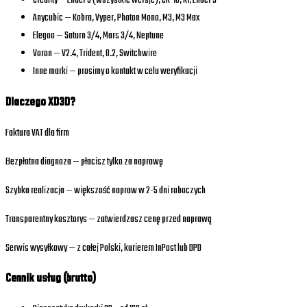
Creality — Ender 3 (wszystkie wersje), CR-10, K1, Ender 5
Anycubic — Kobra, Vyper, Photon Mono, M3, M3 Max
Elegoo — Saturn 3/4, Mars 3/4, Neptune
Voron — V2.4, Trident, 0.2, Switchwire
Inne marki — prosimy o kontakt w celu weryfikacji
Dlaczego XD3D?
Faktura VAT dla firm
Bezpłatna diagnoza — płacisz tylko za naprawę
Szybka realizacja — większość napraw w 2-5 dni roboczych
Transparentny kosztorys — zatwierdzasz cenę przed naprawą
Serwis wysyłkowy — z całej Polski, kurierem InPost lub DPD
Cennik usług (brutto)