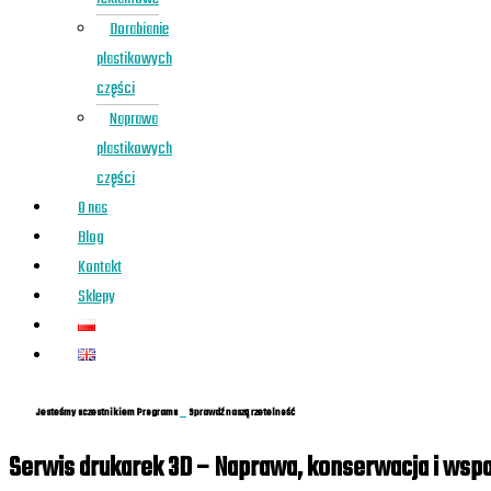
Dorabianie
plastikowych
części
Naprawa
plastikowych
części
O nas
Blog
Kontakt
Sklepy
Jesteśmy uczestnikiem Programu
Sprawdź naszą rzetelność
Serwis drukarek 3D – Naprawa, konserwacja i wspa