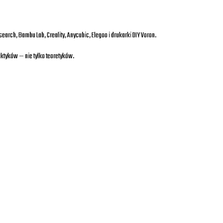
rch, Bambu Lab, Creality, Anycubic, Elegoo i drukarki DIY Voron.
ktyków — nie tylko teoretyków.