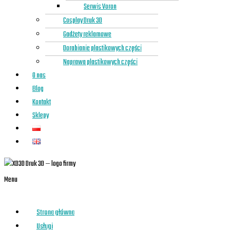
Serwis Voron
Cosplay Druk 3D
Gadżety reklamowe
Dorabianie plastikowych części
Naprawa plastikowych części
O nas
Blog
Kontakt
Sklepy
Menu
Strona główna
Usługi