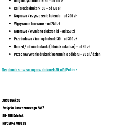
Diagnostyka drukarki 3D – od 100 zł
Kalibracja drukarki 3D – od 150 zł
Naprawa / czyszczenie hotendu – od 200 zł
Wgrywanie firmware – od 250 zł
Naprawa / wymiana elektroniki – od 350 zł
Przebudowa / tuning drukarki 3D – od 300 zł
Dojazd / odbiór drukarki (Gdańsk i okolice) – od 80 zł
Przechowywanie drukarki po terminie odbioru – 20 zł / dzień
Regulamin serwisu napraw drukarek 3D xd3d
Pobierz
XD3D Druk 3D
Związku Jaszczurczego 5A/7
80-288 Gdańsk
NIP: 5842708239