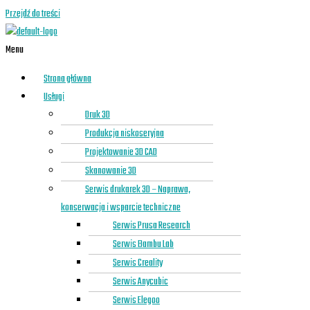
Przejdź do treści
Menu
Strona główna
Usługi
Druk 3D
Produkcja niskoseryjna
Projektowanie 3D CAD
Skanowanie 3D
Serwis drukarek 3D – Naprawa,
konserwacja i wsparcie techniczne
Serwis Prusa Research
Serwis Bambu Lab
Serwis Creality
Serwis Anycubic
Serwis Elegoo