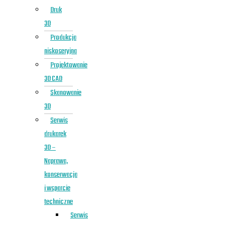
Druk
3D
Produkcja
niskoseryjna
Projektowanie
3D CAD
Skanowanie
3D
Serwis
drukarek
3D –
Naprawa,
konserwacja
i wsparcie
techniczne
Serwis