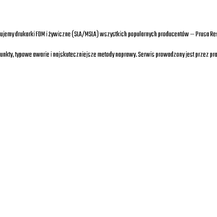
isujemy drukarki FDM i żywiczne (SLA/MSLA) wszystkich popularnych producentów — Prusa Resea
unkty, typowe awarie i najskuteczniejsze metody naprawy. Serwis prowadzony jest przez pra