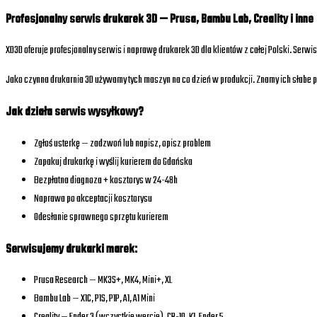
Profesjonalny serwis drukarek 3D — Prusa, Bambu Lab, Creality i inne
XD3D oferuje profesjonalny serwis i naprawę drukarek 3D dla klientów z całej Polski. Serw
Jako czynna drukarnia 3D używamy tych maszyn na co dzień w produkcji. Znamy ich słabe p
Jak działa serwis wysyłkowy?
Zgłoś usterkę — zadzwoń lub napisz, opisz problem
Zapakuj drukarkę i wyślij kurierem do Gdańska
Bezpłatna diagnoza + kosztorys w 24-48h
Naprawa po akceptacji kosztorysu
Odesłanie sprawnego sprzętu kurierem
Serwisujemy drukarki marek:
Prusa Research — MK3S+, MK4, Mini+, XL
Bambu Lab — X1C, P1S, P1P, A1, A1 Mini