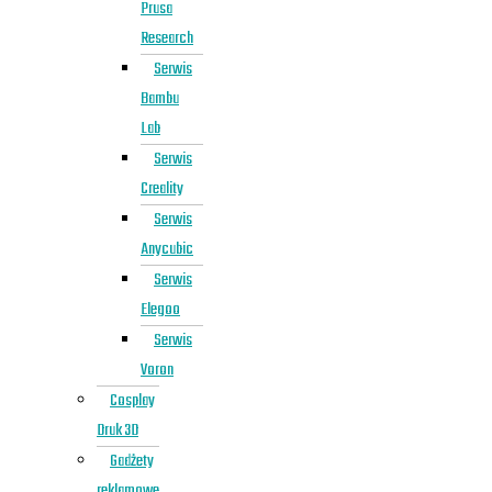
Prusa
Research
Serwis
Bambu
Lab
Serwis
Creality
Serwis
Anycubic
Serwis
Elegoo
Serwis
Voron
Cosplay
Druk 3D
Gadżety
reklamowe