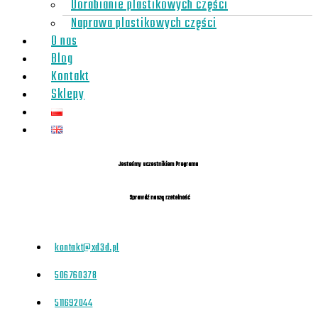
Dorabianie plastikowych części
Naprawa plastikowych części
O nas
Blog
Kontakt
Sklepy
Jesteśmy uczestnikiem Programu
Sprawdź naszą rzetelność
kontakt@xd3d.pl
506760378
511692044