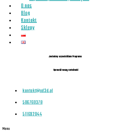
O nas
Blog
Kontakt
Sklepy
Jesteśmy uczestnikiem Programu
Sprawdź naszą rzetelność
kontakt@xd3d.pl
506760378
511692044
Menu