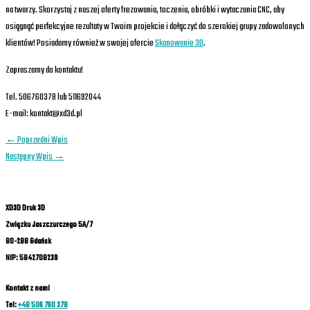
na twarzy. Skorzystaj z naszej oferty frezowania, toczenia, obróbki i wytaczania CNC, aby
osiągnąć perfekcyjne rezultaty w Twoim projekcie i dołączyć do szerokiej grupy zadowolonych
klientów! Posiadamy również w swojej ofercie
Skanowanie 3D
.
Zapraszamy do kontaktu!
Tel. 506760378 lub 511692044
E-mail: kontakt@xd3d.pl
←
Poprzedni Wpis
Następny Wpis
→
XD3D Druk 3D
Związku Jaszczurczego 5A/7
80-288 Gdańsk
NIP: 5842708239
Kontakt z nami
Tel:
+48 506 760 378