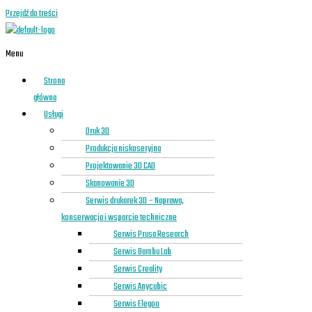
Przejdź do treści
Menu
Strona
główna
Usługi
Druk 3D
Produkcja niskoseryjna
Projektowanie 3D CAD
Skanowanie 3D
Serwis drukarek 3D – Naprawa,
konserwacja i wsparcie techniczne
Serwis Prusa Research
Serwis Bambu Lab
Serwis Creality
Serwis Anycubic
Serwis Elegoo