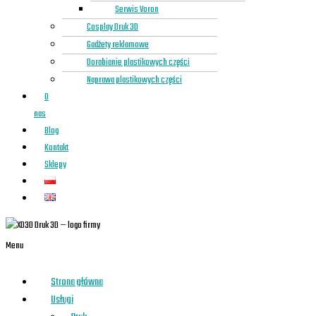
Serwis Voron
Cosplay Druk 3D
Gadżety reklamowe
Dorabianie plastikowych części
Naprawa plastikowych części
O
nas
Blog
Kontakt
Sklepy
Menu
Strona główna
Usługi