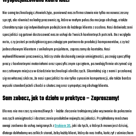
Wyspecjalizowana kadra ludzi
Nie samą technologią człowiek żyje, ponieważ nasza firma stawia nie tylko na nowoczesny
sprzęt, ale również na kadrę pracowniczą, która w małym paluszku ma jego obsługę, a także
charakteryzuje się indywidualnym podejściem do każdego klienta z osobna. Nasi doświadczeni
specjaliści są gotowi dostosować nasze usługi do Twoich konkretnych potrzeb. Bez względu
na to, czy jesteś przedsiębiorcą poszukującym partnera do produkcji komponentów, czy też
jednostkowym klientem z unikalnym projektem, zapraszamy do kontaktu. Nasi
wykwalifikowani pracownicy, którzy stale doskonalą swoje umiejętności, poznają specyfikę
pracy z konkretnymi materiałami oraz specyficznym sprzętem, pozwalają firmie utrzymać się
na czołowym miejscu w dziedzinie technologii obróbczych. Skontaktuj się z nami i przekonaj
się na własnej skórze, że nasi specjaliści to nie tylko synonim kompetencji, ale także bardzo
wysoki standard jeżeli chodzi o skuteczną oraz sympatyczną obsługę klienta.
Sam zobacz, jak to działa w praktyce – Zapraszamy!
Dla nas nie ma rzeczy niemożliwych – każde zlecenie traktujemy jako wyzwanie do pokazania
naszych umiejętności i dostarczenia produktów najwyższej jakości. Przykładamy mnóstwo
uwagi zarówno do usług związanych z
Drukiem 3D
, jak i do tych, o których mowa jest dzisiaj,
dlatego dokładamy wszelkich starań, żeby każdy klient, który do nas trafia, kończył z uśmiechem