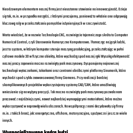
Nieodzownym elementem naszej firmy jest nieustanne stawianie na innowacyjność. Dzieje
się tak, m.in. w przypadku narzędzi, z którymi pracujemy, ponieważ to właśnie one odgrywają
kluczową rolę w przekształcaniu pomysłów inżynieryjnych w rzeczywistość.
Warto wiedzieć, że w nazwie Technologia CNC, rozwinięcie tajemniczego skrótu to Computer
Numerical Control, czyli Sterowanie Numeryczne Komputerowe. Tłumacząc na język ludzki,
jest to system, w którym komputer steruje maszyną produkcyjną, przekształcając w pełni
cyfrowe modele 3D w fizyczne obiekty, które wychodzą spod naszej ręki Wysoką efektywność
naszej pracy zapewnia mocno rozwinięty park maszynowy. Dysponujemy najnowszej
technologii wytaczarkami, tokarkami oraz centrami obróbczymi platformy Sinumerik, która
wychodzi spod szyldu zaawansowanej firmy Siemens. Przy realizacji bardziej
skomplikowanych projektów wykorzystujemy systemy CAD/CAM, które umożliwiają
wniesienie się na wyżyny precyzji. Tak mocno rozwinięty park maszynowy pozwala nam
pracować z najróżniejszymi, nawet najbardziej wymagającymi materiałami, które można
wykorzystywać w naprawdę wielu obszarach. Na współpracę z nami decydowały się firmy
m.in. z takich branż, jak: energetyczna, offshore, motoryzacyjna, spożywcza i jeszcze wiele
innych.