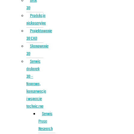
Druk
3D
Produkcja
niskoseryjna
Projektowanie
3D CAD
Skanowanie
3D
Serwis
drukarek
3D –
Naprawa,
konserwacja
i wsparcie
techniczne
Serwis
Prusa
Research