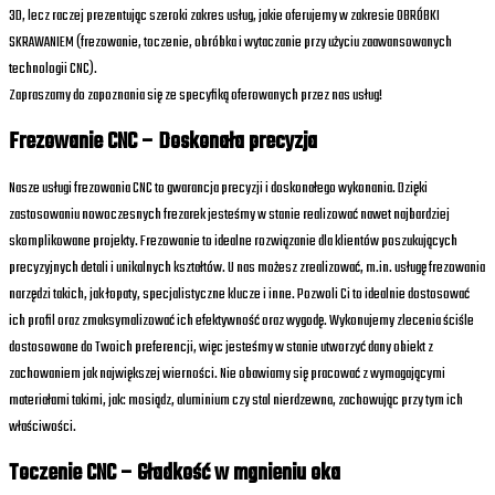
3D, lecz raczej prezentując szeroki zakres usług, jakie oferujemy w zakresie OBRÓBKI
SKRAWANIEM (frezowanie, toczenie, obróbka i wytaczanie przy użyciu zaawansowanych
technologii CNC).
Zapraszamy do zapoznania się ze specyfiką oferowanych przez nas usług!
Frezowanie CNC – Doskonała precyzja
Nasze usługi frezowania CNC to gwarancja precyzji i doskonałego wykonania. Dzięki
zastosowaniu nowoczesnych frezarek jesteśmy w stanie realizować nawet najbardziej
skomplikowane projekty. Frezowanie to idealne rozwiązanie dla klientów poszukujących
precyzyjnych detali i unikalnych kształtów. U nas możesz zrealizować, m.in. usługę frezowania
narzędzi takich, jak łopaty, specjalistyczne klucze i inne. Pozwoli Ci to idealnie dostosować
ich profil oraz zmaksymalizować ich efektywność oraz wygodę. Wykonujemy zlecenia ściśle
dostosowane do Twoich preferencji, więc jesteśmy w stanie utworzyć dany obiekt z
zachowaniem jak największej wierności. Nie obawiamy się pracować z wymagającymi
materiałami takimi, jak: mosiądz, aluminium czy stal nierdzewna, zachowując przy tym ich
właściwości.
Toczenie CNC – Gładkość w mgnieniu oka