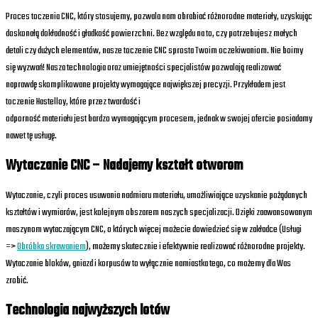
Proces toczenia CNC, który stosujemy, pozwala nam obrabiać różnorodne materiały, uzyskując
doskonałą dokładność i gładkość powierzchni. Bez względu na to, czy potrzebujesz małych
detali czy dużych elementów, nasze toczenie CNC sprosta Twoim oczekiwaniom. Nie boimy
się wyzwań! Nasza technologia oraz umiejętności specjalistów pozwalają realizować
naprawdę skomplikowane projekty wymagające największej precyzji. Przykładem jest
toczenie Hastelloy, które przez twardość i
odporność materiału jest bardzo wymagającym procesem, jednak w swojej ofercie posiadamy
nawet tę usługę.
Wytaczanie CNC – Nadajemy kształt otworom
Wytaczanie, czyli proces usuwania nadmiaru materiału, umożliwiające uzyskanie pożądanych
kształtów i wymiarów, jest kolejnym obszarem naszych specjalizacji. Dzięki zaawansowanym
maszynom wytaczającym CNC, o których więcej możecie dowiedzieć się w zakładce (Usługi
=>
Obróbka skrawaniem
), możemy skutecznie i efektywnie realizować różnorodne projekty.
Wytaczanie bloków, gniazd i korpusów to wyłącznie namiastka tego, co możemy dla Was
zrobić.
Technologia najwyższych lotów