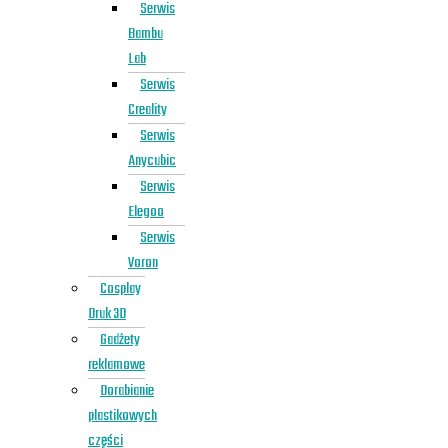
Serwis
Bambu
Lab
Serwis
Creality
Serwis
Anycubic
Serwis
Elegoo
Serwis
Voron
Cosplay
Druk 3D
Gadżety
reklamowe
Dorabianie
plastikowych
części