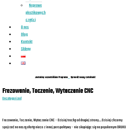
Naprawa
plastikowych
części
O nas
Blog
Kontakt
Sklepy
Jesteśmy uczestnikiem Programu
Sprawdź naszą rzetelność
Frezowanie, Toczenie, Wytaczanie CNC
Uncategorized
Frezowanie, Toczenie, Wytaczanie CNC – Dzisiaj trochę od drugiej strony… Dzisiaj chcemy
spojrzeć na naszą ofertę nieco z innej perspektywy – nie skupiając się na popularnym DRUKU