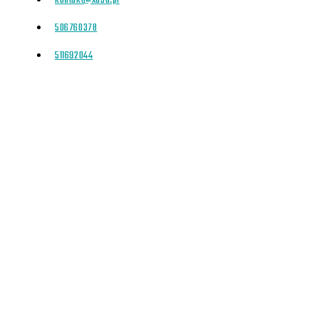
kontakt@xd3d.pl
506760378
511692044