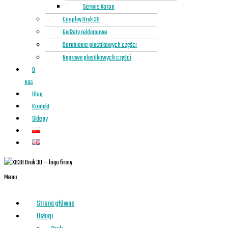
Serwis Voron
Cosplay Druk 3D
Gadżety reklamowe
Dorabianie plastikowych części
Naprawa plastikowych części
O
nas
Blog
Kontakt
Sklepy
Menu
Strona główna
Usługi