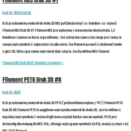
Filament ABS Druk 3D #7
Druk 3D
,
XD3D Druk 3D
Dziś przedstawimy materiał do druku 3D ABS poli(akrylonitryl-co-butadien-co-styren)
Filament ABS Druk 3D #7 Filament ABS jest wykonany z monomerów akrylonitrylu, 1,3-
butadienu i styrenu na bazie ropy naftowej . Ten rodzaj tworzywa sztucznego jest znany ze
swojej wytrzymałości i odporności na uderzenia. Ten filament pozwoli ci drukować trwałe
części 3D, które są w stanie wytrzymać duże zużycie. Cechy włókna ABS Filament
Filament ABS Druk 3D #7
Dowiedz się więcej »
Filament PETG Druk 3D #6
Druk 3D
,
XD3D
Dziś przedstawimy materiał do druku 3D PETG ( politereftalanu etylenu / PET ) Filament PETG
Druk 3D #6 Filament PETG to wyjątkowo wytrzymały materiał do druku 3D. Jest to włókno o
wysokiej wytrzymałości i można dzięki temu uzyskać bardzo mocne wydruki. PETG jest
doskonałą alternatywą dla ABS i PLA , oferując wyższą wytrzymałość niż PLA, mniejszy skurcz niż