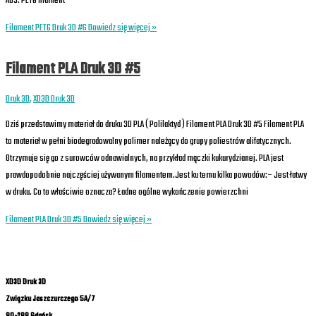
ABS. PETG filament
Filament PETG Druk 3D #6
Dowiedz się więcej »
Filament PLA Druk 3D #5
Druk 3D
,
XD3D Druk 3D
Dziś przedstawimy materiał do druku 3D PLA ( Polilaktyd ) Filament PLA Druk 3D #5 Filament PLA
to materiał w pełni biodegradowalny polimer należący do grupy poliestrów alifatycznych.
Otrzymuje się go z surowców odnawialnych, na przykład mączki kukurydzianej. PLA jest
prawdopodobnie najczęściej używanym filamentem.Jest ku temu kilka powodów:– Jest łatwy
w druku. Co to właściwie oznacza? Ładne ogólne wykończenie powierzchni
Filament PLA Druk 3D #5
Dowiedz się więcej »
XD3D Druk 3D
Związku Jaszczurczego 5A/7