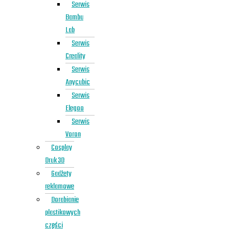
Serwis
Bambu
Lab
Serwis
Creality
Serwis
Anycubic
Serwis
Elegoo
Serwis
Voron
Cosplay
Druk 3D
Gadżety
reklamowe
Dorabianie
plastikowych
części