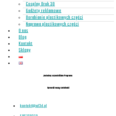
Cosplay Druk 3D
Gadżety reklamowe
Dorabianie plastikowych części
Naprawa plastikowych części
O nas
Blog
Kontakt
Sklepy
Jesteśmy uczestnikiem Programu
Sprawdź naszą rzetelność
kontakt@xd3d.pl