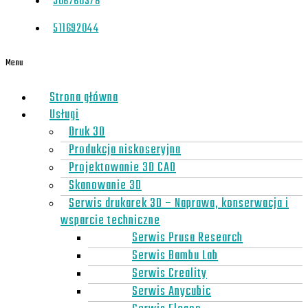
506760378
511692044
Menu
Strona główna
Usługi
Druk 3D
Produkcja niskoseryjna
Projektowanie 3D CAD
Skanowanie 3D
Serwis drukarek 3D – Naprawa, konserwacja i
wsparcie techniczne
Serwis Prusa Research
Serwis Bambu Lab
Serwis Creality
Serwis Anycubic