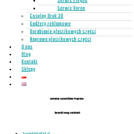
Serwis Elegoo
Serwis Voron
Cosplay Druk 3D
Gadżety reklamowe
Dorabianie plastikowych części
Naprawa plastikowych części
O nas
Blog
Kontakt
Sklepy
Jesteśmy uczestnikiem Programu
Sprawdź naszą rzetelność