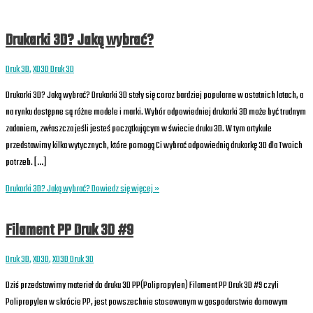
Drukarki 3D? Jaką wybrać?
Druk 3D
,
XD3D Druk 3D
Drukarki 3D? Jaką wybrać? Drukarki 3D stały się coraz bardziej popularne w ostatnich latach, a
na rynku dostępne są różne modele i marki. Wybór odpowiedniej drukarki 3D może być trudnym
zadaniem, zwłaszcza jeśli jesteś początkującym w świecie druku 3D. W tym artykule
przedstawimy kilka wytycznych, które pomogą Ci wybrać odpowiednią drukarkę 3D dla Twoich
potrzeb. […]
Drukarki 3D? Jaką wybrać?
Dowiedz się więcej »
Filament PP Druk 3D #9
Druk 3D
,
XD3D
,
XD3D Druk 3D
Dziś przedstawimy materiał do druku 3D PP(Polipropylen) Filament PP Druk 3D #9 czyli
Polipropylen w skrócie PP, jest powszechnie stosowanym w gospodarstwie domowym