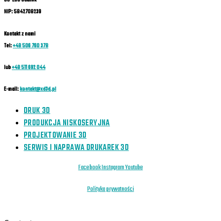
80-288 Gdańsk
NIP: 5842708239
Kontakt z nami
Tel:
+48 506 760 378
lub
+48 511 692 044
E-mail:
kontakt@xd3d.pl
DRUK 3D
PRODUKCJA NISKOSERYJNA
PROJEKTOWANIE 3D
SERWIS I NAPRAWA DRUKAREK 3D
Facebook
Instagram
Youtube
Polityka prywatności