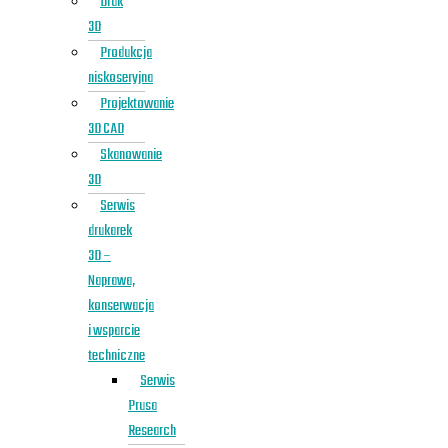
Druk
3D
Produkcja
niskoseryjna
Projektowanie
3D CAD
Skanowanie
3D
Serwis
drukarek
3D –
Naprawa,
konserwacja
i wsparcie
techniczne
Serwis
Prusa
Research