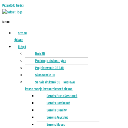
Przejdź do treści
Menu
Strona
główna
Usługi
Druk 3D
Produkcja niskoseryjna
Projektowanie 3D CAD
Skanowanie 3D
Serwis drukarek 3D – Naprawa,
konserwacja i wsparcie techniczne
Serwis Prusa Research
Serwis Bambu Lab
Serwis Creality
Serwis Anycubic
Serwis Elegoo