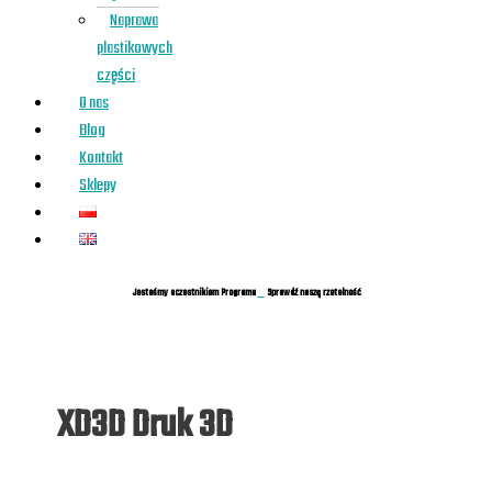
Naprawa
plastikowych
części
O nas
Blog
Kontakt
Sklepy
Jesteśmy uczestnikiem Programu
Sprawdź naszą rzetelność
XD3D Druk 3D