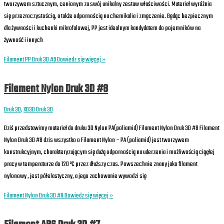
tworzywem sztucznym, cenionym za swój unikalny zestaw właściwości. Materiał wyróżnia
się przezroczystością, a także odpornością na chemikalia i zmęczenie. Będąc bezpiecznym
dla żywności i kuchenki mikrofalowej, PP jest idealnym kandydatem do pojemników na
żywność i innych
Filament PP Druk 3D #9
Dowiedz się więcej »
Filament Nylon Druk 3D #8
Druk 3D
,
XD3D Druk 3D
Dziś przedstawimy materiał do druku 3D Nylon PA(poliamid) Filament Nylon Druk 3D #8 Filament
Nylon Druk 3D #8 dzis wszystko o Filament Nylon – PA (poliamid) jest tworzywem
konstrukcyjnym, charakteryzującym się dużą odpornością na uderzenia i możliwością ciągłej
pracy w temperaturze do 120 ºC przez dłuższy czas. Powszechnie znany jako filament
nylonowy , jest półelastyczny, a jego zachowanie wywodzi się
Filament Nylon Druk 3D #8
Dowiedz się więcej »