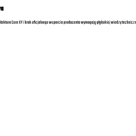
wa
tektura Core XY i brak oficjalnego wsparcia producenta wymagają głębokiej wiedzy techniczn