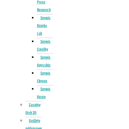
Prusa
Research
Serwis
Bambu
Lab
Serwis
Creality
Serwis
Anycubic
Serwis
Elegoo
Serwis
Voron
Cosplay
Druk 3D
Gadżety
reklamowe