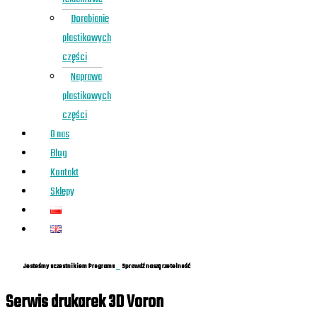
Dorabianie
plastikowych
części
Naprawa
plastikowych
części
O nas
Blog
Kontakt
Sklepy
Jesteśmy uczestnikiem Programu
Sprawdź naszą rzetelność
Serwis drukarek 3D Voron