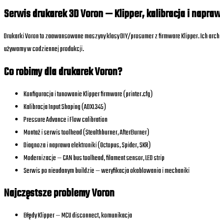
Serwis drukarek 3D Voron — Klipper, kalibracja i napra
Drukarki Voron to zaawansowane maszyny klasy DIY/prosumer z firmware Klipper. Ich archi
używamy w codziennej produkcji.
Co robimy dla drukarek Voron?
Konfiguracja i tunowanie Klipper firmware (printer.cfg)
Kalibracja Input Shaping (ADXL345)
Pressure Advance i Flow calibration
Montaż i serwis toolhead (Stealthburner, AfterBurner)
Diagnoza i naprawa elektroniki (Octopus, Spider, SKR)
Modernizacje — CAN bus toolhead, filament sensor, LED strip
Serwis po nieudanym buildzie — weryfikacja okablowania i mechaniki
Najczęstsze problemy Voron
Błędy Klipper — MCU disconnect, komunikacja