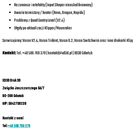
Rezonanse i artefakty (Input Shaper nieoskalibrowany)
Awaria termistory / heater (Revo, Dragon, Rapido)
Problemy z Quad Gantry Level (V2.4)
Błędy po aktualizacji Klipper/Moonraker
Serwisujemy: Voron V2.4, Voron Trident, Voron 0.2, Voron Switchwire oraz inne drukarki Klip
Kontakt:
Tel. +48 506 760 378 | kontakt@xd3d.pl | XD3D Gdańsk
XD3D Druk 3D
Związku Jaszczurczego 5A/7
80-288 Gdańsk
NIP: 5842708239
Kontakt z nami
Tel:
+48 506 760 378