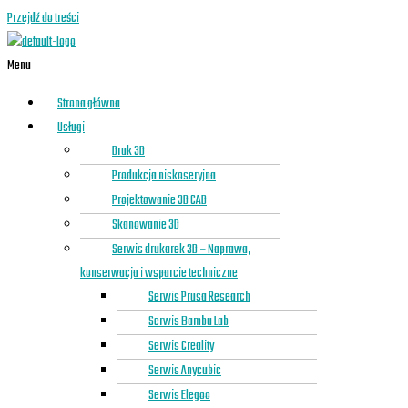
Przejdź do treści
Menu
Strona główna
Usługi
Druk 3D
Produkcja niskoseryjna
Projektowanie 3D CAD
Skanowanie 3D
Serwis drukarek 3D – Naprawa,
konserwacja i wsparcie techniczne
Serwis Prusa Research
Serwis Bambu Lab
Serwis Creality
Serwis Anycubic
Serwis Elegoo