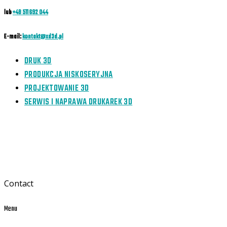
lub
+48 511 692 044
E-mail:
kontakt@xd3d.pl
DRUK 3D
PRODUKCJA NISKOSERYJNA
PROJEKTOWANIE 3D
SERWIS I NAPRAWA DRUKAREK 3D
Contact
Menu