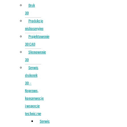
Druk
3D
Produkcja
niskoseryjna
Projektowanie
3D CAD
Skanowanie
3D
Serwis
drukarek
3D –
Naprawa,
konserwacja
i wsparcie
techniczne
Serwis