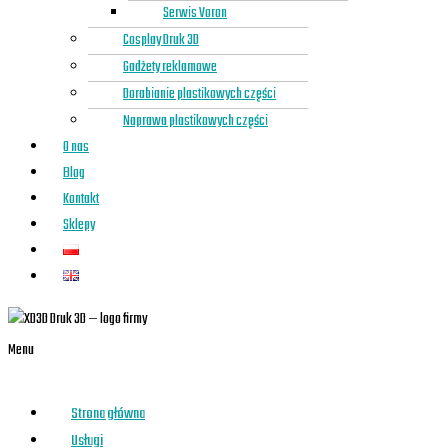
Serwis Voron
Cosplay Druk 3D
Gadżety reklamowe
Dorabianie plastikowych części
Naprawa plastikowych części
O nas
Blog
Kontakt
Sklepy
Menu
Strona główna
Usługi