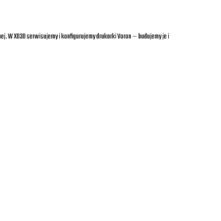
ej. W XD3D serwisujemy i konfigurujemy drukarki Voron — budujemy je i