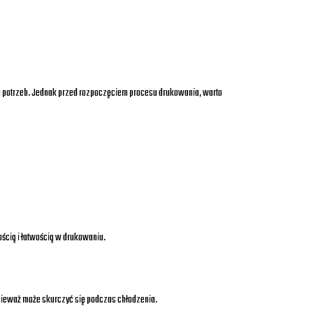
ch potrzeb. Jednak przed rozpoczęciem procesu drukowania, warto
ością i łatwością w drukowaniu.
nieważ może skurczyć się podczas chłodzenia.