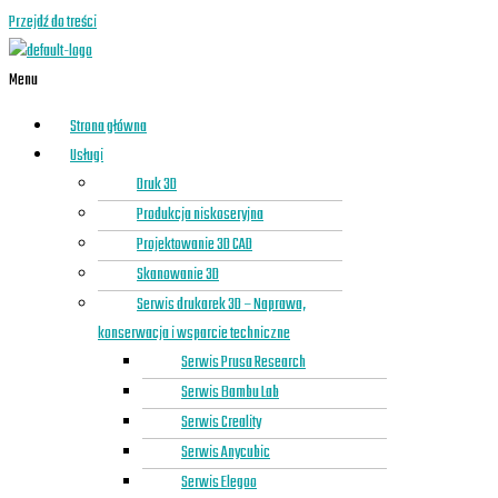
Przejdź do treści
Menu
Strona główna
Usługi
Druk 3D
Produkcja niskoseryjna
Projektowanie 3D CAD
Skanowanie 3D
Serwis drukarek 3D – Naprawa,
konserwacja i wsparcie techniczne
Serwis Prusa Research
Serwis Bambu Lab
Serwis Creality
Serwis Anycubic
Serwis Elegoo