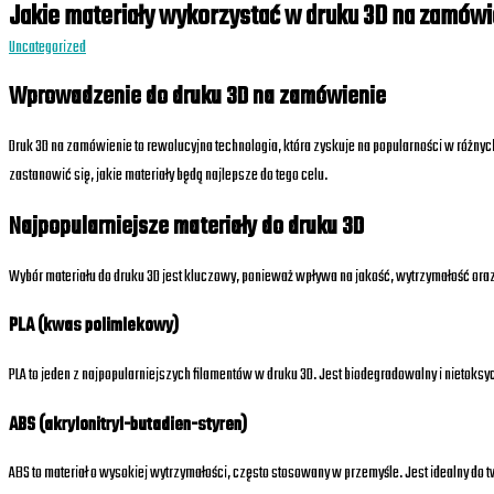
Jakie materiały wykorzystać w druku 3D na zamów
Uncategorized
Wprowadzenie do druku 3D na zamówienie
Druk 3D na zamówienie to rewolucyjna technologia, która zyskuje na popularności w różn
zastanowić się, jakie materiały będą najlepsze do tego celu.
Najpopularniejsze materiały do druku 3D
Wybór materiału do druku 3D jest kluczowy, ponieważ wpływa na jakość, wytrzymałość oraz
PLA (kwas polimlekowy)
PLA to jeden z najpopularniejszych filamentów w druku 3D. Jest biodegradowalny i nietoks
ABS (akrylonitryl-butadien-styren)
ABS to materiał o wysokiej wytrzymałości, często stosowany w przemyśle. Jest idealny 