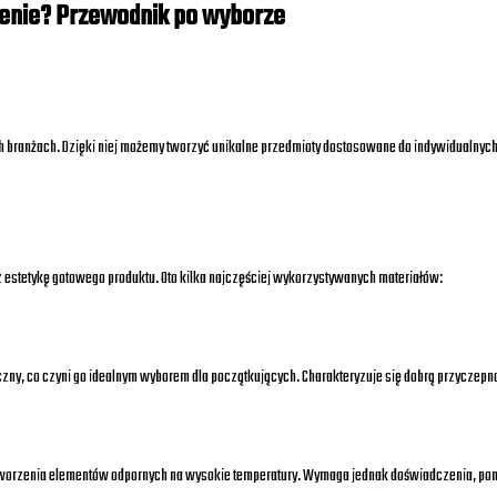
ienie? Przewodnik po wyborze
ych branżach. Dzięki niej możemy tworzyć unikalne przedmioty dostosowane do indywidualny
 estetykę gotowego produktu. Oto kilka najczęściej wykorzystywanych materiałów:
yczny, co czyni go idealnym wyborem dla początkujących. Charakteryzuje się dobrą przyczepn
do tworzenia elementów odpornych na wysokie temperatury. Wymaga jednak doświadczenia, po