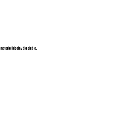
teriał idealny dla siebie.