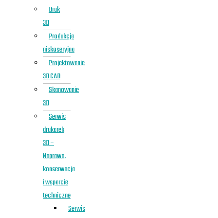
Druk
3D
Produkcja
niskoseryjna
Projektowanie
3D CAD
Skanowanie
3D
Serwis
drukarek
3D –
Naprawa,
konserwacja
i wsparcie
techniczne
Serwis