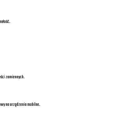
małość.
zęści zamiennych.
owy na urządzenia mobilne.