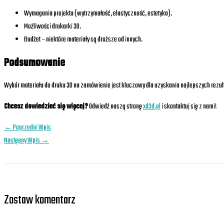
Wymagania projektu (wytrzymałość, elastyczność, estetyka).
Możliwości drukarki 3D.
Budżet – niektóre materiały są droższe od innych.
Podsumowanie
Wybór materiału do druku 3D na zamówienie jest kluczowy dla uzyskania najlepszych rezul
Chcesz dowiedzieć się więcej?
Odwiedź naszą stronę
xd3d.pl
i skontaktuj się z nami!
←
Poprzedni Wpis
Następny Wpis
→
Zostaw komentarz