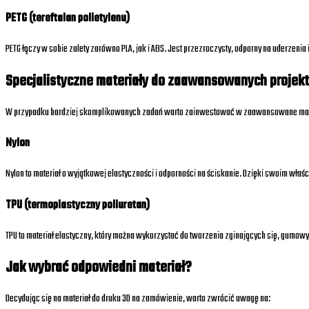
PETG (tereftalan polietylenu)
PETG łączy w sobie zalety zarówno PLA, jak i ABS. Jest przezroczysty, odporny na uderzen
Specjalistyczne materiały do zaawansowanych projek
W przypadku bardziej skomplikowanych zadań warto zainwestować w zaawansowane mat
Nylon
Nylon to materiał o wyjątkowej elastyczności i odporności na ściskanie. Dzięki swoim wła
TPU (termoplastyczny poliuretan)
TPU to materiał elastyczny, który można wykorzystać do tworzenia zginających się, gumo
Jak wybrać odpowiedni materiał?
Decydując się na materiał do druku 3D na zamówienie, warto zwrócić uwagę na: