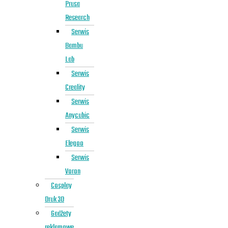
Prusa
Research
Serwis
Bambu
Lab
Serwis
Creality
Serwis
Anycubic
Serwis
Elegoo
Serwis
Voron
Cosplay
Druk 3D
Gadżety
reklamowe