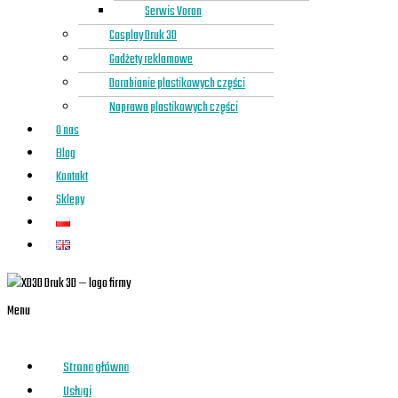
Serwis Voron
Cosplay Druk 3D
Gadżety reklamowe
Dorabianie plastikowych części
Naprawa plastikowych części
O nas
Blog
Kontakt
Sklepy
Menu
Strona główna
Usługi