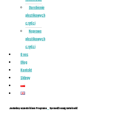
Dorabianie
plastikowych
części
Naprawa
plastikowych
części
O nas
Blog
Kontakt
Sklepy
Jesteśmy uczestnikiem Programu
Sprawdź naszą rzetelność