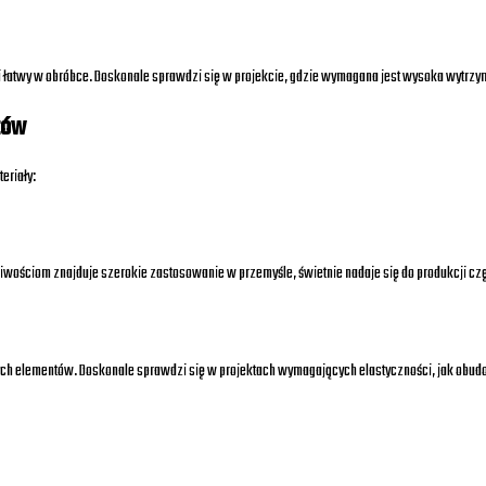
ia i łatwy w obróbce. Doskonale sprawdzi się w projekcie, gdzie wymagana jest wysoka wytrzy
tów
eriały:
ściwościom znajduje szerokie zastosowanie w przemyśle, świetnie nadaje się do produkcji c
wych elementów. Doskonale sprawdzi się w projektach wymagających elastyczności, jak obud