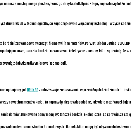
m nanoszeniu stopionego plastiku, tworząc dany kształt. Oprócz tego, pojawiła się także met
jnych drukarek 3D w technologii SLA, co zapoczątkowało wejście tej technologii w życie codz
o bardziej zaawansowany sprzęt, filamenty i inne materiały. PolyJet, Binder Jetting, CJP, EB
 wpadają na nowe, coraz to bardziej nowoczesne i efektywne sposoby, które sprawiają, że w m
korzystają z dobytku trójwymiarowej technologii.
tórej opisujemy, jak
DRUK 3D
znalazł swoje zastosowanie w przeróżnych dziedzinach i… jest t
w czy nawet fragmentów kości. To naprawdę nieprawdopodobne, jak wiele możliwości daje n
enia domów. Drukowane domy mogą być tańsze i bardziej ekologiczne, co sprawia, że stają 
RUK pozwala na tworzenie struktur komórkowych i tkanek, które mogą być używane do testowan