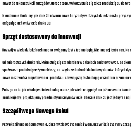
nawet do rekonstrukcji narządów. Oprócz tego, wykorzystuje się także produkcję 3D do two
Nieustannie śledzimy, jak druk 3D otwiera nowe horyzonty w różnych dziedzinach i przyc
osiągnięciach w świecie druku 3D!
Sprzęt dostosowany do innowacji
Rozwój w wielu dziedzinach mocno związany jest z technologią. Nie inaczej jest u nas. Na
Od najprostszych drukarek, które stają się standardem w szkołach podstawowych, po skom
spożywcze produkujące żywność czy, np. większe drukarki do budowy domów, których dysze
nowe możliwości projektowania i produkcji, stawiając tę technologię w centrum przemian 
Patrząc na to, jak młoda jest ta technologia oraz jak wiele osiągnięć ma już na swoim konc
produkujemy i projektujemy przedmioty na całym świecie. Obecnie druk 3D jest jednym z na
Szczęśliwego Nowego Roku!
Przy okazji tego podsumowania, chcemy złożyć życzenia i Wam. Oczywiście życzymy szczęś