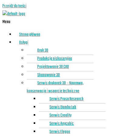
Przejdź do treści
Menu
Strona główna
Usługi
Druk 3D
Produkcja niskoseryjna
Projektowanie 3D CAD
Skanowanie 3D
Serwis drukarek 3D – Naprawa,
konserwacja i wsparcie techniczne
Serwis Prusa Research
Serwis Bambu Lab
Serwis Creality
Serwis Anycubic
Serwis Elegoo