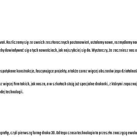
 Rozliczamy się ze swoich zeszłorocznych postanowień, ustalamy nowe, rozmyślamy nad tym,
eby dowiadywać się o tych nowościach, jak najszybciej się da. Wystarczy, że zaczniesz nas 
spotykane konstrukcje, fascynujące projekty, a także coraz więcej obszarów jego działalno
 więcej firm takich, jak nasza, a w szkołach stoją już specjalne drukarki, z którymi zapozna
dej technologii.
ografię, czyli pierwszą formę druku 3D. Od tego czasu technologia ta przeszła znaczącą ewolu