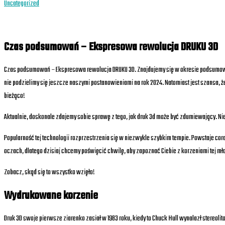
Uncategorized
Czas podsumowań – Ekspresowa rewolucja DRUKU 3D
Czas podsumowań – Ekspresowa rewolucja DRUKU 3D. Znajdujemy się w okresie podsumowań.
nie podzielimy się jeszcze naszymi postanowieniami na rok 2024. Natomiast jest szansa, ż
bieżąco!
Aktualnie, doskonale zdajemy sobie sprawę z tego, jak druk 3d może być zdumiewający. Nie
Popularność tej technologii rozprzestrzenia się w niezwykle szybkim tempie. Powstaje coraz
oczach, dlatego dzisiaj chcemy poświęcić chwilę, aby zapoznać Ciebie z korzeniami tej mło
Zobacz, skąd się to wszystko wzięło!
Wydrukowane korzenie
Druk 3D swoje pierwsze ziarenko zasiał w 1983 roku, kiedy to Chuck Hull wynalazł stereolit