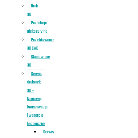
Druk
3D
Produkcja
niskoseryjna
Projektowanie
3D CAD
Skanowanie
3D
Serwis
drukarek
3D –
Naprawa,
konserwacja
i wsparcie
techniczne
Serwis