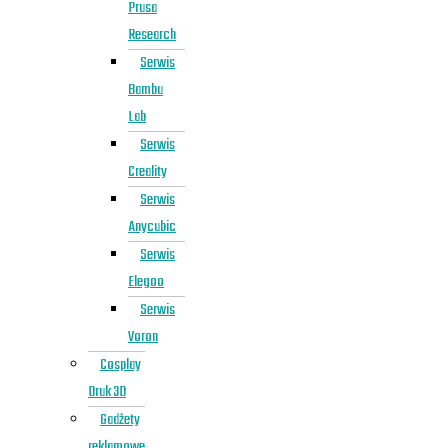
Prusa
Research
Serwis
Bambu
Lab
Serwis
Creality
Serwis
Anycubic
Serwis
Elegoo
Serwis
Voron
Cosplay
Druk 3D
Gadżety
reklamowe