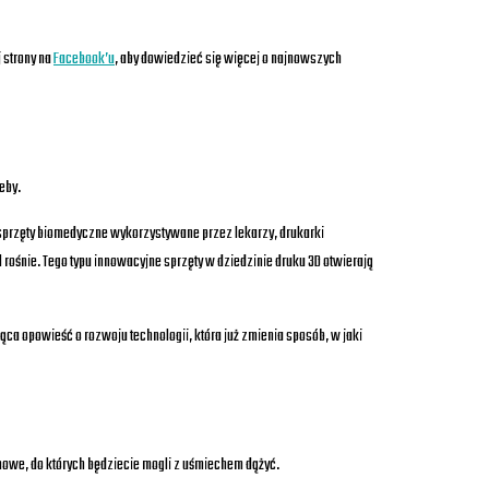
 strony na
Facebook’u
, aby dowiedzieć się więcej o najnowszych
zeby.
 sprzęty biomedyczne wykorzystywane przez lekarzy, drukarki
ośnie. Tego typu innowacyjne sprzęty w dziedzinie druku 3D otwierają
jąca opowieść o rozwoju technologii, która już zmienia sposób, w jaki
nowe, do których będziecie mogli z uśmiechem dążyć.