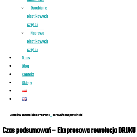
Dorabianie
plastikowych
części
Naprawa
plastikowych
części
O nas
Blog
Kontakt
Sklepy
Jesteśmy uczestnikiem Programu
Sprawdź naszą rzetelność
Czas podsumowań – Ekspresowa rewolucja DRUKU