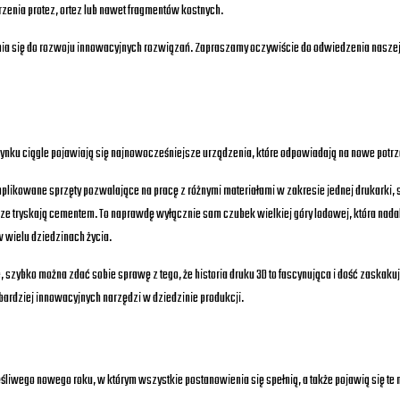
rzenia protez, ortez lub nawet fragmentów kostnych.
zynia się do rozwoju innowacyjnych rozwiązań. Zapraszamy oczywiście do odwiedzenia naszej
 rynku ciągle pojawiają się najnowocześniejsze urządzenia, które odpowiadają na nowe potr
plikowane sprzęty pozwalające na pracę z różnymi materiałami w zakresie jednej drukarki,
 tryskają cementem. To naprawdę wyłącznie sam czubek wielkiej góry lodowej, która nadal r
w wielu dziedzinach życia.
ie, szybko można zdać sobie sprawę z tego, że historia druku 3D to fascynująca i dość zaskaku
jbardziej innowacyjnych narzędzi w dziedzinie produkcji.
liwego nowego roku, w którym wszystkie postanowienia się spełnią, a także pojawią się te 