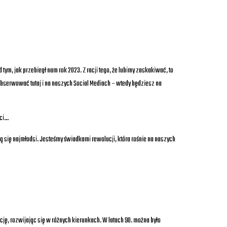
 jak przebiegł nam rok 2023. Z racji tego, że lubimy zaskakiwać, to
obserwować tutaj i na naszych Social Mediach – wtedy będziesz na
ści…
ją się najmłodsi. Jesteśmy świadkami rewolucji, która rośnie na naszych
cję, rozwijając się w różnych kierunkach. W latach 90. można było