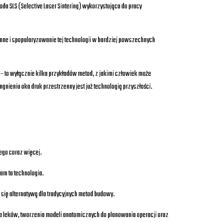
oda SLS (Selective Laser Sintering) wykorzystująca do pracy
ienne i spopularyzowanie tej technologii w bardziej powszechnych
M – to wyłącznie kilka przykładów metod, z jakimi człowiek może
gnieniu oka druk przestrzenny jest już technologią przyszłości.
ego coraz więcej.
am ta technologia.
się alternatywą dla tradycyjnych metod budowy.
ia leków, tworzenia modeli anatomicznych do planowania operacji oraz