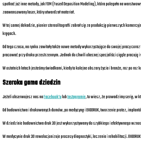
spotkać już inne metody, jak FDM (Fused Deposition Modeling), która polegała na warstwowy
zaawansowany laser, który utwardzał materiał.
W tej samej dekadzie, pionier stereolitografii zabrał się za produkcję pierwszych komercy
kręgach.
Od tego czasu, na rynku zawitały także nowe metody wykorzystujące do swojej pracy coraz t
pracować przy druku przestrzennym. Jednak do chwili obecnej specjaliści ciągle pracują i
W ostatnich latach jesteśmy świadkami, kiedy to kolejne obszary życia i branże, raz po raz 
Szeroka gama dziedzin
Jeżeli obserwujesz nas na
Facebook’u
lub
Instagramie
, to wiesz, że prowadzimy serię, w k
Od budownictwa i drukowanych domów, po medycynę i BIODRUK, tworzenie protez, implantó
W dziedzinie budownictwa druk 3D jest wykorzystywany do szybkiego i efektywnego wznosz
W medycynie druk 3D rewolucjonizuje procesy diagnostyki, leczenia i rehabilitacji. BIOD