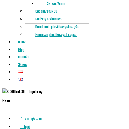
Serwis Voron
Cosplay Druk 3D
Gadżety reklamowe
Dorabianie plastikowych części
Naprawa plastikowych części
O nas
Blog
Kontakt
Sklepy
Menu
Strona główna
Usługi